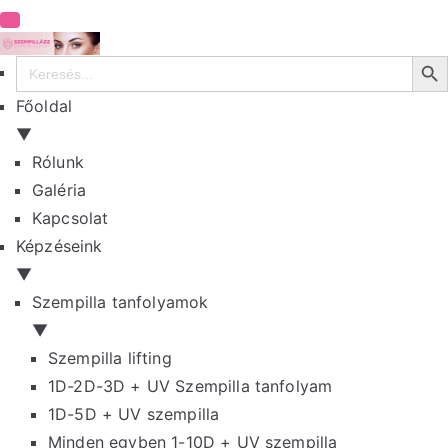
Search Bu
Search
for:
Főoldal
▼
Rólunk
Galéria
Kapcsolat
Képzéseink
▼
Szempilla tanfolyamok
▼
Szempilla lifting
1D-2D-3D + UV Szempilla tanfolyam
1D-5D + UV szempilla
Minden egyben 1-10D + UV szempilla