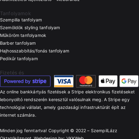
Tanfolyamok
Szempilla tanfolyam
Szemöldök styling tanfolyam
Műköröm tanfolyamok
Barber tanfolyam
Hajhosszabbítás/fonás tanfolyam
Pedikűr tanfolyam
Fizetés és
Az online bankkártyás fizetések a Stripe elektronikus fizetéseket
lebonyolító rendszerén keresztül valósulnak meg. A Stripe egy
technológiai vállalat, amely gazdasági infrastruktúrát épít az
internet számára.
Minden jog fenntartva! Copyright © 2022 – SzempilLázz
Oktatóközpont. Webdesign by:
VKKWeb