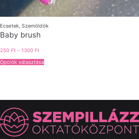
Ecsetek
,
Szemöldök
Baby brush
250
Ft
–
1300
Ft
Opciók választása