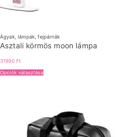
Ágyak, lámpák, fejpárnák
Asztali körmös moon lámpa
31990
Ft
Opciók választása