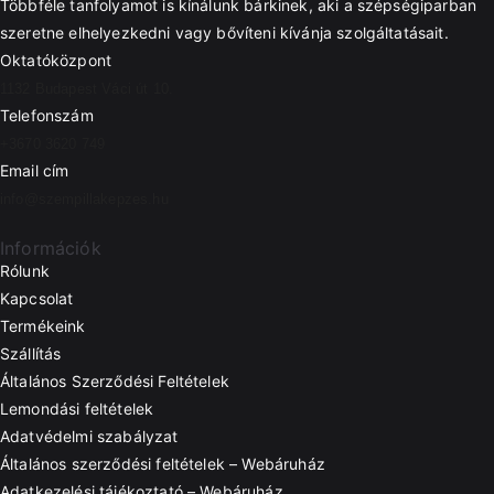
Többféle tanfolyamot is kínálunk bárkinek, aki a szépségiparban
szeretne elhelyezkedni vagy bővíteni kívánja szolgáltatásait.
Oktatóközpont
1132 Budapest Váci út 10.
Telefonszám
+3670 3620 749
Email cím
info@szempillakepzes.hu
Információk
Rólunk
Kapcsolat
Termékeink
Szállítás
Általános Szerződési Feltételek
Lemondási feltételek
Adatvédelmi szabályzat
Általános szerződési feltételek – Webáruház
Adatkezelési tájékoztató – Webáruház