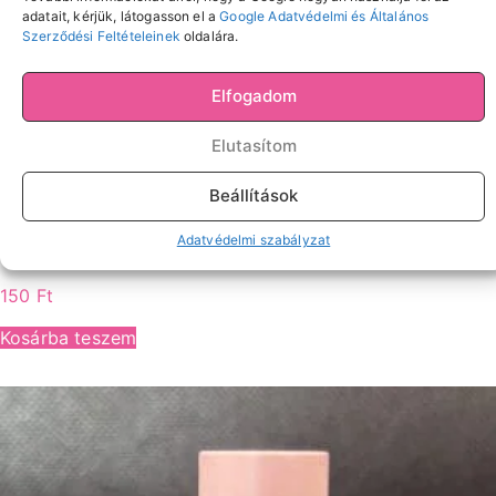
adatait, kérjük, látogasson el a
Google Adatvédelmi és Általános
Szerződési Feltételeinek
oldalára.
Elfogadom
Elutasítom
Beállítások
Díszítés
Francia műköröm sablon
Adatvédelmi szabályzat
150
Ft
Kosárba teszem