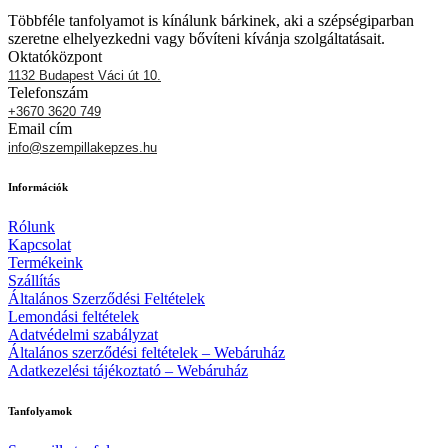
-
a
1300 Ft
terméknek
Többféle tanfolyamot is kínálunk bárkinek, aki a szépségiparban
több
szeretne elhelyezkedni vagy bővíteni kívánja szolgáltatásait.
variációja
Oktatóközpont
van.
1132 Budapest Váci út 10.
A
Telefonszám
változatok
+3670 3620 749
a
Email cím
termékoldalon
info@szempillakepzes.hu
választhatók
ki
Információk
Rólunk
Kapcsolat
Termékeink
Szállítás
Általános Szerződési Feltételek
Lemondási feltételek
Adatvédelmi szabályzat
Általános szerződési feltételek – Webáruház
Adatkezelési tájékoztató – Webáruház
Tanfolyamok