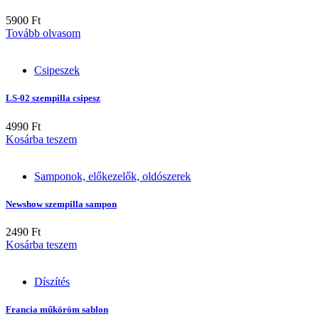
5900
Ft
Tovább olvasom
Csipeszek
LS-02 szempilla csipesz
4990
Ft
Kosárba teszem
Samponok, előkezelők, oldószerek
Newshow szempilla sampon
2490
Ft
Kosárba teszem
Díszítés
Francia műköröm sablon