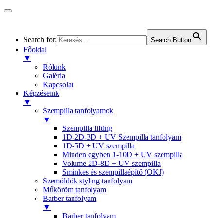
Search for:
Search Button
Főoldal
▼
Rólunk
Galéria
Kapcsolat
Képzéseink
▼
Szempilla tanfolyamok
▼
Szempilla lifting
1D-2D-3D + UV Szempilla tanfolyam
1D-5D + UV szempilla
Minden egyben 1-10D + UV szempilla
Volume 2D-8D + UV szempilla
Sminkes és szempillaépítő (OKJ)
Szemöldök styling tanfolyam
Műköröm tanfolyam
Barber tanfolyam
▼
Barber tanfolyam