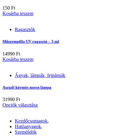
150
Ft
Kosárba teszem
Ragasztók
Műszempilla UV ragasztó – 5 ml
14990
Ft
Kosárba teszem
Ágyak, lámpák, fejpárnák
Asztali körmös moon lámpa
31990
Ft
Ennek
Opciók választása
a
terméknek
Kezdőcsomagok
,
több
Hatóanyagok
,
variációja
Szemöldök
van.
A