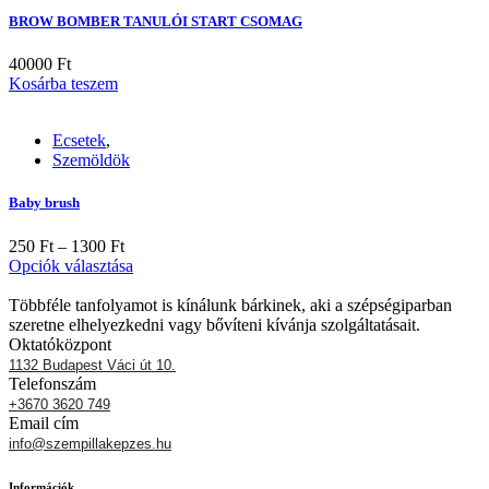
változatok
BROW BOMBER TANULÓI START CSOMAG
a
termékoldalon
40000
Ft
választhatók
Kosárba teszem
ki
Ecsetek
,
Szemöldök
Baby brush
Ártartomány:
250
Ft
–
1300
Ft
250 Ft
Ennek
Opciók választása
-
a
1300 Ft
terméknek
Többféle tanfolyamot is kínálunk bárkinek, aki a szépségiparban
több
szeretne elhelyezkedni vagy bővíteni kívánja szolgáltatásait.
variációja
Oktatóközpont
van.
1132 Budapest Váci út 10.
A
Telefonszám
változatok
+3670 3620 749
a
Email cím
termékoldalon
info@szempillakepzes.hu
választhatók
ki
Információk