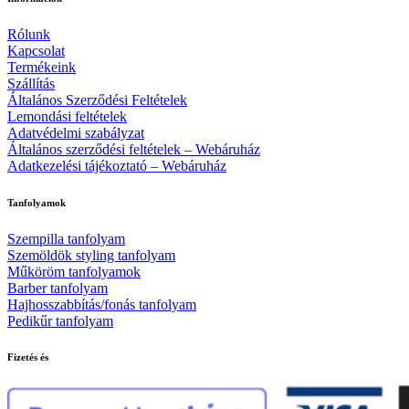
Rólunk
Kapcsolat
Termékeink
Szállítás
Általános Szerződési Feltételek
Lemondási feltételek
Adatvédelmi szabályzat
Általános szerződési feltételek – Webáruház
Adatkezelési tájékoztató – Webáruház
Tanfolyamok
Szempilla tanfolyam
Szemöldök styling tanfolyam
Műköröm tanfolyamok
Barber tanfolyam
Hajhosszabbítás/fonás tanfolyam
Pedikűr tanfolyam
Fizetés és