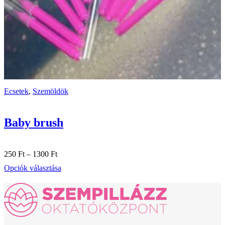
Ecsetek
,
Szemöldök
Baby brush
Ártartomány:
250
Ft
–
1300
Ft
250 Ft
Ennek
Opciók választása
-
a
1300 Ft
terméknek
több
variációja
van.
A