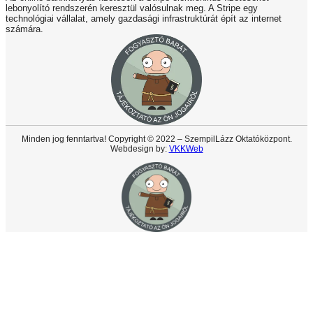
lebonyolító rendszerén keresztül valósulnak meg. A Stripe egy
technológiai vállalat, amely gazdasági infrastruktúrát épít az internet
számára.
Minden jog fenntartva! Copyright © 2022 – SzempilLázz Oktatóközpont.
Webdesign by:
VKKWeb
S
t
t