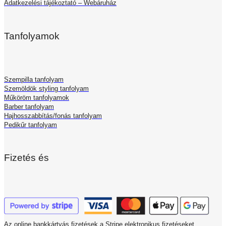
Adatkezelési tájékoztató – Webáruház
Tanfolyamok
Szempilla tanfolyam
Szemöldök styling tanfolyam
Műköröm tanfolyamok
Barber tanfolyam
Hajhosszabbítás/fonás tanfolyam
Pedikűr tanfolyam
Fizetés és
Az online bankkártyás fizetések a Stripe elektronikus fizetéseket