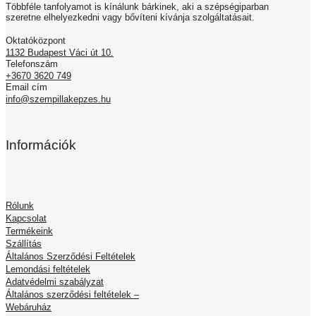
Többféle tanfolyamot is kínálunk bárkinek, aki a szépségiparban
változatok
szeretne elhelyezkedni vagy bővíteni kívánja szolgáltatásait.
a
termékoldalon
Oktatóközpont
választhatók
1132 Budapest Váci út 10.
ki
Telefonszám
+3670 3620 749
Email cím
info@szempillakepzes.hu
Információk
Rólunk
Kapcsolat
Termékeink
Szállítás
Általános Szerződési Feltételek
Lemondási feltételek
Adatvédelmi szabályzat
Általános szerződési feltételek –
Webáruház