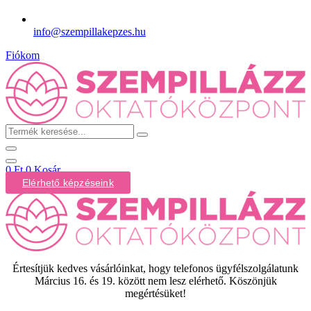
info@szempillakepzes.hu
Fiókom
Termék
keresése...
0
Ft
0
Kosár
Elérhető képzéseink
Értesítjük kedves vásárlóinkat, hogy telefonos ügyfélszolgálatunk
Március 16. és 19. között nem lesz elérhető. Köszönjük
megértésüket!