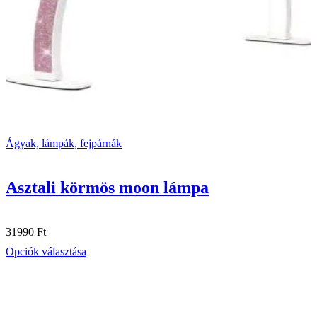
Ágyak, lámpák, fejpárnák
Asztali körmös moon lámpa
31990
Ft
Ennek
Opciók választása
a
terméknek
több
variációja
van.