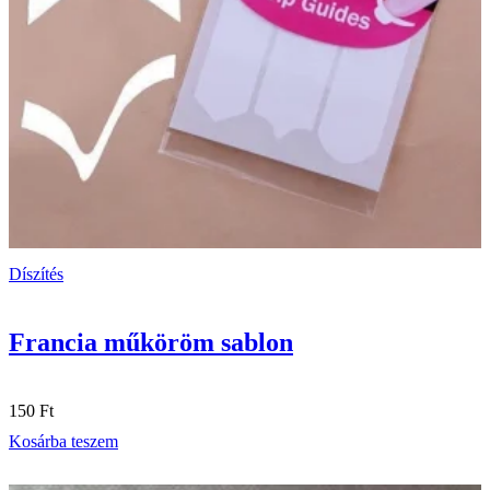
Díszítés
Francia műköröm sablon
150
Ft
Kosárba teszem