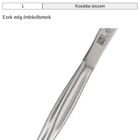
SUN
Kosárba teszem
mini
UV/LED
Ezek még érdekelhetnek
-
6
w
mennyiség