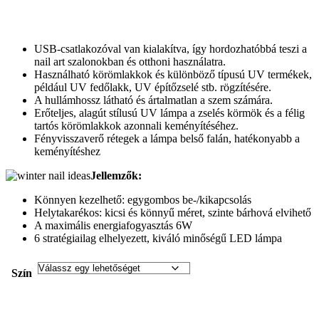
USB-csatlakozóval van kialakítva, így hordozhatóbbá teszi a
nail art szalonokban és otthoni használatra.
Használható körömlakkok és különböző típusú UV termékek,
például UV fedőlakk, UV építőzselé stb. rögzítésére.
A hullámhossz látható és ártalmatlan a szem számára.
Erőteljes, alagút stílusú UV lámpa a zselés körmök és a félig
tartós körömlakkok azonnali keményítéséhez.
Fényvisszaverő rétegek a lámpa belső falán, hatékonyabb a
keményítéshez
Jellemzők:
Könnyen kezelhető: egygombos be-/kikapcsolás
Helytakarékos: kicsi és könnyű méret, szinte bárhová elvihető
A maximális energiafogyasztás 6W
6 stratégiailag elhelyezett, kiváló minőségű LED lámpa
Szín