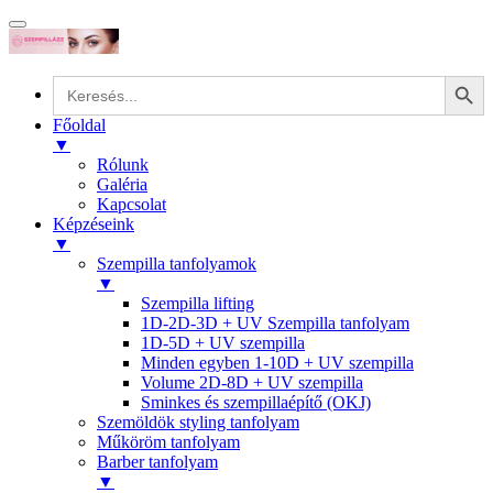
Search Button
Search
for:
Főoldal
▼
Rólunk
Galéria
Kapcsolat
Képzéseink
▼
Szempilla tanfolyamok
▼
Szempilla lifting
1D-2D-3D + UV Szempilla tanfolyam
1D-5D + UV szempilla
Minden egyben 1-10D + UV szempilla
Volume 2D-8D + UV szempilla
Sminkes és szempillaépítő (OKJ)
Szemöldök styling tanfolyam
Műköröm tanfolyam
Barber tanfolyam
▼