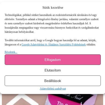
Sütik kezelése
Samponok, előkezelők, oldószerek
Technológiákat, például sütiket használunk az eszközinformációk tárolására és/vagy
elérésére. Személyes adatait a böngészési élmény javítása, valamint személyre szabott
és nem személyre szabott hirdetések megjelenítése érdekében használjuk fel. A
Newshow szempilla sampon
hozzájárulás megtagadása vagy visszavonása bizonyos funkciókat és szolgáltatásokat
hátrányosan befolyásolhat.
További információkat arról, hogy a Google hogyan használja fel az adatait, kérjük,
2490
Ft
látogasson el a
Google Adatvédelmi és Általános Szerződési Feltételeinek
oldalára.
Kosárba teszem
Részletek...
Elfogadom
Elutasítom
Beállítások
Adatvédelmi szabályzat