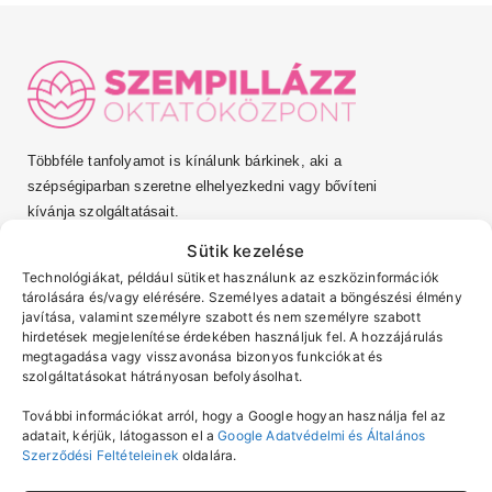
Többféle tanfolyamot is kínálunk bárkinek, aki a
szépségiparban szeretne elhelyezkedni vagy bővíteni
kívánja szolgáltatásait.
Sütik kezelése
Oktatóközpont
Technológiákat, például sütiket használunk az eszközinformációk
1132 Budapest Váci út 10.
tárolására és/vagy elérésére. Személyes adatait a böngészési élmény
Telefonszám
javítása, valamint személyre szabott és nem személyre szabott
hirdetések megjelenítése érdekében használjuk fel. A hozzájárulás
+3670 3620 749
megtagadása vagy visszavonása bizonyos funkciókat és
Email cím
szolgáltatásokat hátrányosan befolyásolhat.
info@szempillakepzes.hu
További információkat arról, hogy a Google hogyan használja fel az
Információk
Tanfolyamok
adatait, kérjük, látogasson el a
Google Adatvédelmi és Általános
Szerződési Feltételeinek
oldalára.
Rólunk
Szempilla tanfolyam