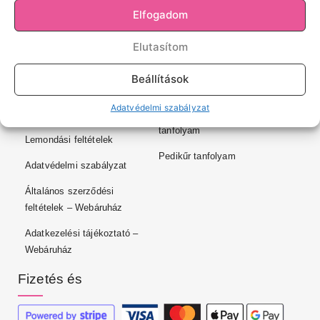
Elfogadom
Kapcsolat
Szemöldök styling
tanfolyam
Elutasítom
Termékeink
Műköröm tanfolyamok
Szállítás
Beállítások
Barber tanfolyam
Általános Szerződési
Adatvédelmi szabályzat
Feltételek
Hajhosszabbítás/fonás
tanfolyam
Lemondási feltételek
Pedikűr tanfolyam
Adatvédelmi szabályzat
Általános szerződési
feltételek – Webáruház
Adatkezelési tájékoztató –
Webáruház
Fizetés és