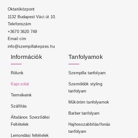
Oktatóközpont
1132 Budapest Váci út 10.
Telefonszám
+3670 3620 749
Email cím
info@szempillakepzes.hu
Információk
Tanfolyamok
Rólunk
Szempilla tanfolyam
Kapcsolat
Szemöldök styling
tanfolyam
Termékeink
Műköröm tanfolyamok
Szállítás
Barber tanfolyam
Általános Szerződési
Feltételek
Hajhosszabbítás/fonás
tanfolyam
Lemondási feltételek