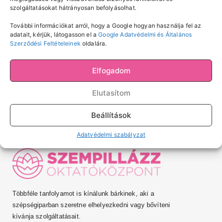
szolgáltatásokat hátrányosan befolyásolhat.
További információkat arról, hogy a Google hogyan használja fel az
Hozzájárulok ahhoz, hogy a Szempillázz Oktatóközpont
adatait, kérjük, látogasson el a
Google Adatvédelmi és Általános
Kft. számomra hírlevelet küldjön és a személyes
Szerződési Feltételeinek
oldalára.
adataimat a hírlevél kezelésre vonatkozóan, az
adatvédelmi tájékoztatóban
foglaltak szerint kezelje.
Elfogadom
KÜLDÉS
Elutasítom
Beállítások
Adatvédelmi szabályzat
Többféle tanfolyamot is kínálunk bárkinek, aki a
szépségiparban szeretne elhelyezkedni vagy bővíteni
kívánja szolgáltatásait.