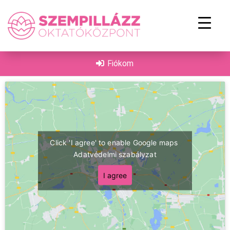
on
Fiókom
Click 'I agree' to enable Google maps
Adatvédelmi szabályzat
I agree