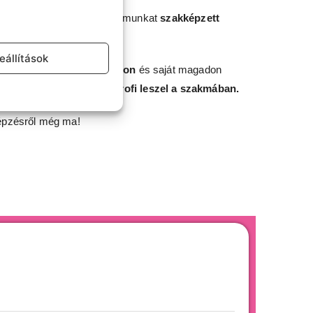
építés területén. Tanfolyamunkat
szakképzett
tést.
eállítások
latszerzésre, mert
egymáson
és saját magadon
anulhatod, így valódi profi leszel a szakmában.
képzésről még ma!