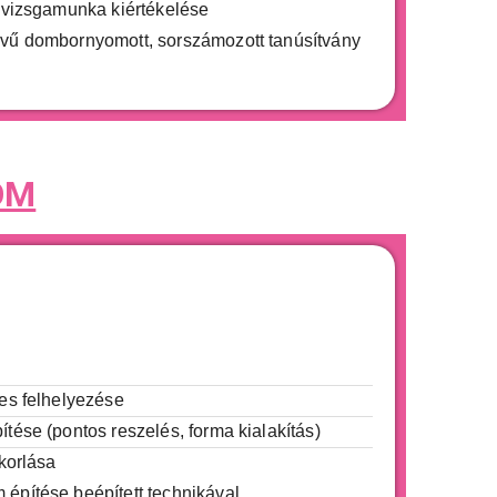
 vizsgamunka kiértékelése
vű dombornyomott, sorszámozott tanúsítvány
ÖM
es felhelyezése
tése (pontos reszelés, forma kialakítás)
korlása
pítése beépített technikával