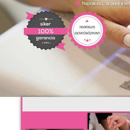
Naprakész, örökké elé