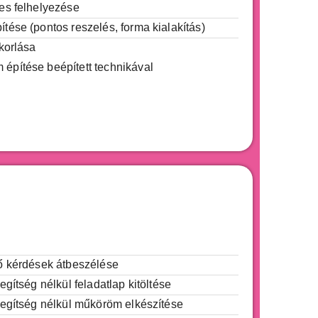
es felhelyezése
tése (pontos reszelés, forma kialakítás)
korlása
pítése beépített technikával
ő kérdések átbeszélése
egítség nélkül feladatlap kitöltése
segítség nélkül műköröm elkészítése