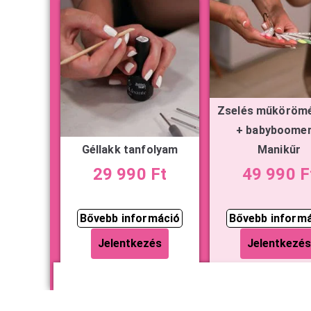
Zselés műkörömé
+ babyboomer
Géllakk tanfolyam
Manikűr
29 990 Ft
49 990 F
Bővebb információ
Bővebb inform
Jelentkezés
Jelentkezés