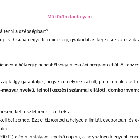
Műköröm tanfolyam
á tenni a szépségipart?
t építs! Csupán egyetlen minőségi, gyakorlatias képzésre van szü
iesned a hétvégi pihenésből vagy a családi programokból. A képzé
zajlik. Így garantáljuk, hogy személyre szabott, prémium oktatást 
-magyar nyelvű, felnőttképzési számmal ellátott, dombornyomo
mesen, két részletben is fizethetsz:
 kell befizetned. Ezzel biztosítod a helyed a limitált csoportban, és
e
lni!
0 Ft) elég a tanfolyam legelső napján, a helyszínen kiegyenlítened