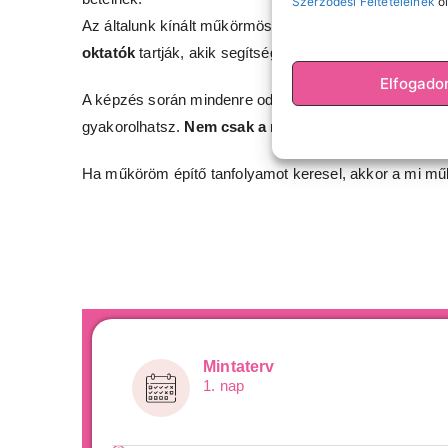
Szerződési Feltételeinek
ol
Az általunk kínált műkörmös képzés során megtanulo
oktatók
tartják, akik segítségével bármilyen szinten á
Elfogad
A képzés során mindenre odafigyelünk, hogy a lehető l
gyakorolhatsz.
Nem csak a műköröm építést, hanem a 
Ha műköröm építő tanfolyamot keresel, akkor a mi mű
Mintaterv
1. nap