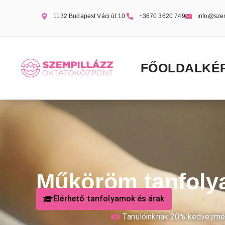
1132 Budapest Váci út 10.
+3670 3620 749
info@sze
FŐOLDAL
KÉ
Műköröm tanfol
Elérhető tanfolyamok és árak
Tanulóinknak 20% kedvezmé