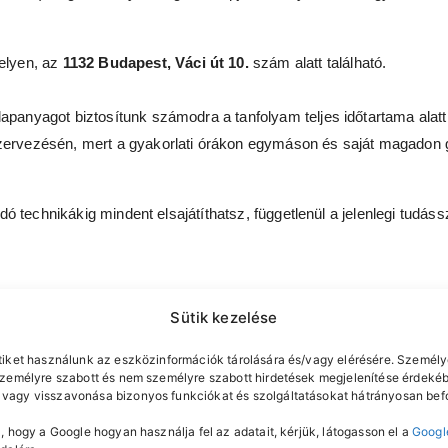
elyen, az
1132 Budapest, Váci út 10.
szám alatt található.
anyagot biztosítunk számodra a tanfolyam teljes időtartama alatt
zervezésén, mert a gyakorlati órákon egymáson és saját magadon 
ó technikákig mindent elsajátíthatsz, függetlenül a jelenlegi tudás
Sütik kezelése
tiket használunk az eszközinformációk tárolására és/vagy elérésére. Személy
 tapasztalatot szerzel, amivel azonnal elindulhatsz a profivá válás ú
személyre szabott és nem személyre szabott hirdetések megjelenítése érdekéb
főnként!
vagy visszavonása bizonyos funkciókat és szolgáltatásokat hátrányosan befo
kapd meg az elméleti anyagot azonnal, és válj valódi profivá! A kis 
, hogy a Google hogyan használja fel az adatait, kérjük, látogasson el a
Googl