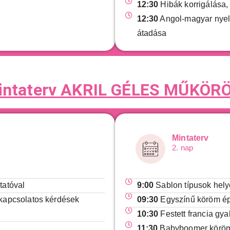
12:30
Hibák korrigálása,
12:30
Angol-magyar nyel
átadása
intaterv AKRIL GÉLES MŰKÖR
Mintaterv
2. nap
tatóval
9:00
Sablon típusok hely
 kapcsolatos kérdések
09:30
Egyszínű köröm épí
10:30
Festett francia gya
11:30
Babyboomer köröm é