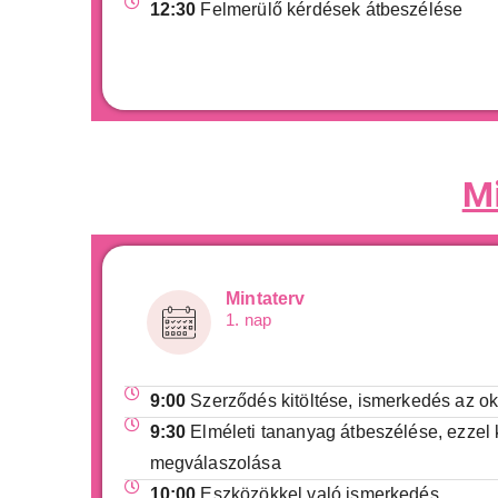
12:30
Felmerülő kérdések átbeszélése
M
Mintaterv
1. nap
9:00
Szerződés kitöltése, ismerkedés az ok
9:30
Elméleti tananyag átbeszélése, ezzel
megválaszolása
10:00
Eszközökkel való ismerkedés