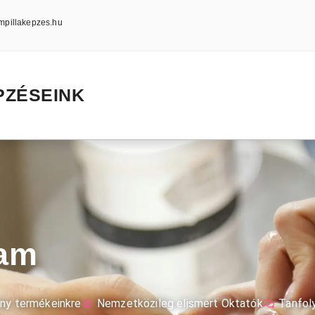
mpillakepzes.hu
PZÉSEINK
yam
ny termékeinkre
Nemzetközileg elismert Oktatók
Tanfoly