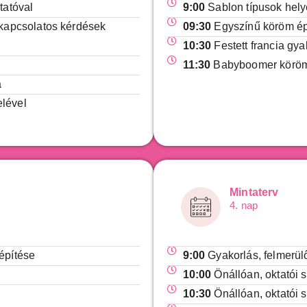
tatóval
9:00
Sablon típusok hely
 kapcsolatos kérdések
09:30
Egyszínű köröm épí
10:30
Festett francia gya
11:30
Babyboomer köröm é
a
lével
Mintaterv
4. nap
építése
9:00
Gyakorlás, felmerül
10:00
Önállóan, oktatói s
10:30
Önállóan, oktatói 