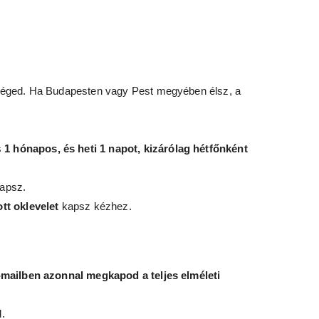
kséged. Ha Budapesten vagy Pest megyében élsz, a
s
1 hónapos, és heti 1 napot, kizárólag hétfőnként
kapsz.
tt oklevelet
kapsz kézhez.
-mailben azonnal megkapod a teljes elméleti
.