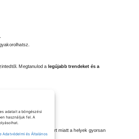
.
gyakorolhatsz.
szintedtől. Megtanulod a
legújabb trendeket és a
es adatait a böngészési
tján.
en használjuk fel. A
lyásolhat.
létszámú (max. 6 fő) csoport miatt a helyek gyorsan
e Adatvédelmi és Általános