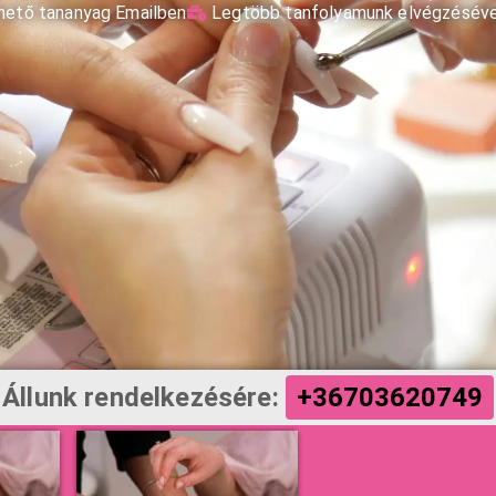
rhető tananyag Emailben
Legtöbb tanfolyamunk elvégzésév
Állunk rendelkezésére:
+36703620749