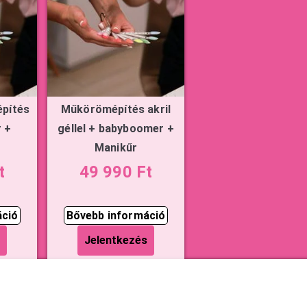
pítés
Műkörömépítés akril
 +
géllel + babyboomer +
Manikűr
t
49 990 Ft
áció
Bővebb információ
Jelentkezés