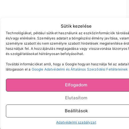
Sütik kezelése
Technológiákat, például sütiket használunk az eszközinformációk tárolás
és/vagy elérésére. Személyes adatait a böngészési élmény javítása, valam
személyre szabott és nem személyre szabott hirdetések megjelenítése ér
használjuk fel. A hozzájárulás megtagadása vagy visszavonása bizonyos 
és szolgáltatásokat hátrányosan befolyásolhat.
További információkat arról, hogy a Google hogyan használja fel az adatait
látogasson el a
Google Adatvédelmi és Általános Szerződési Feltételeinek
Elfogadom
Elutasítom
Beállítások
Adatvédelmi szabályzat