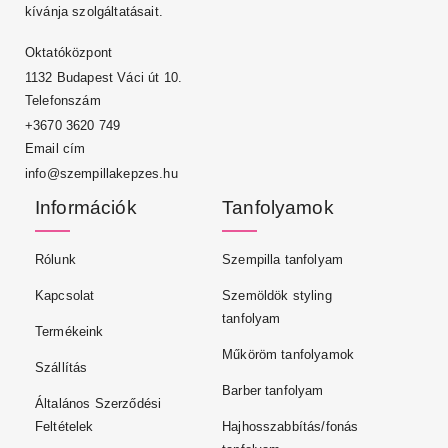
kívánja szolgáltatásait.
Oktatóközpont
1132 Budapest Váci út 10.
Telefonszám
+3670 3620 749
Email cím
info@szempillakepzes.hu
Információk
Tanfolyamok
Rólunk
Szempilla tanfolyam
Kapcsolat
Szemöldök styling
tanfolyam
Termékeink
Műköröm tanfolyamok
Szállítás
Barber tanfolyam
Általános Szerződési
Feltételek
Hajhosszabbítás/fonás