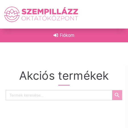
on
Fiókom
Akciós termékek
Search Button
Search
for: