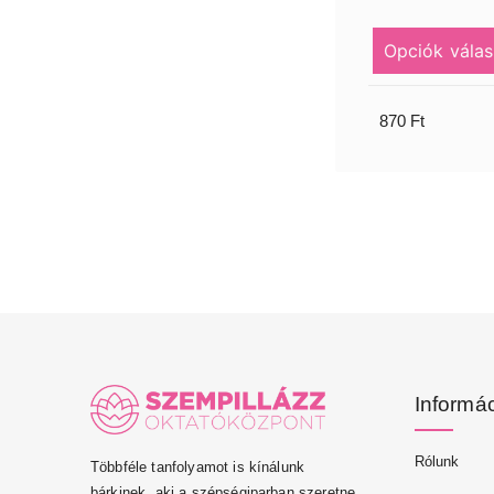
Opciók válas
870
Ft
Informá
Rólunk
Többféle tanfolyamot is kínálunk
bárkinek, aki a szépségiparban szeretne