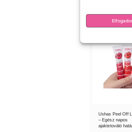
Elfogad
Ushas Peel Off L
– Egész napos
ajaktetováló hatá