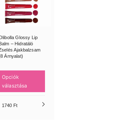
Olibolla Glossy Lip
Balm – Hidratáló
Zselés Ajakbalzsam
(8 Árnyalat)
Opciók
választása
1740
Ft