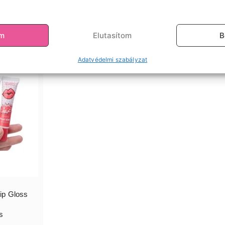
om
Elutasítom
B
Adatvédelmi szabályzat
ip Gloss
s