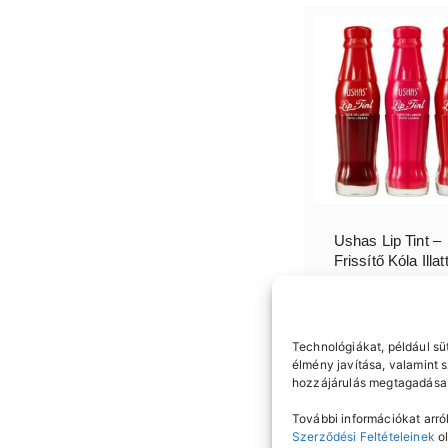
Ushas Lip Tint –
Frissítő Kóla Illat
Opciók
Technológiákat, például sü
választása
élmény javítása, valamint 
hozzájárulás megtagadása 
790
Ft
További információkat arról
Szerződési Feltételeinek
ol