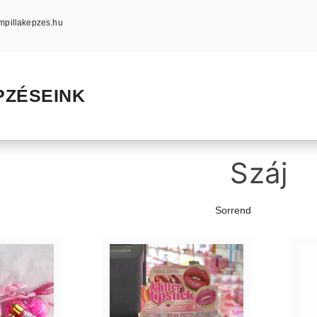
mpillakepzes.hu
PZÉSEINK
Száj