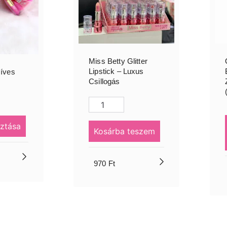
Miss Betty Glitter
Lipstick – Luxus
zíves
Csillogás
ztása
Kosárba teszem
970
Ft