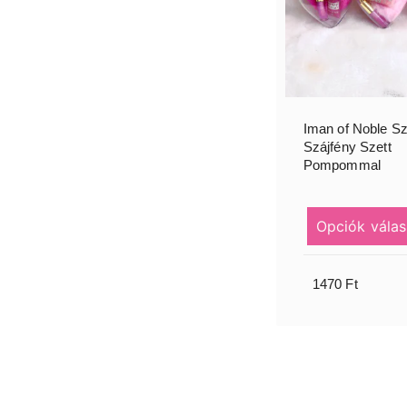
Iman of Noble S
Szájfény Szett
Pompommal
Opciók válas
1470
Ft