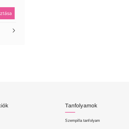
ztása
ciók
Tanfolyamok
Szempilla tanfolyam