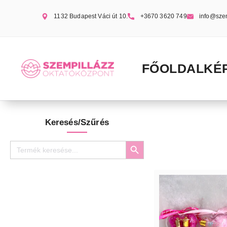
1132 Budapest Váci út 10.
+3670 3620 749
info@sze
FŐOLDAL
KÉ
Keresés/Szűrés
Search Button
Search
for: