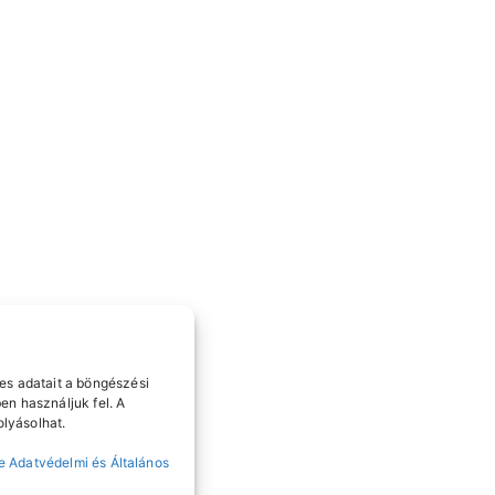
es adatait a böngészési
en használjuk fel. A
lyásolhat.
e Adatvédelmi és Általános