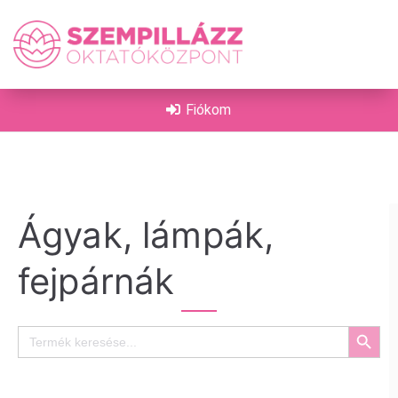
on
Fiókom
Ágyak, lámpák,
fejpárnák
Search Button
Search
for: