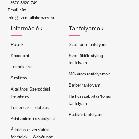
+3670 3620 749
Email cím
info@szempillakepzes.hu
Információk
Tanfolyamok
Rólunk
Szempilla tanfolyam
Kapcsolat
Szemöldök styling
tanfolyam
Termékeink
Műköröm tanfolyamok
Szállítás
Barber tanfolyam
Általános Szerződési
Feltételek
Hajhosszabbítás/fonás
tanfolyam
Lemondási feltételek
Pedikűr tanfolyam
Adatvédelmi szabályzat
Általános szerződési
feltételek – Webáruház