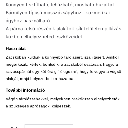
Könnyen tisztítható, lehúzható, mosható huzattal.
Bármilyen típusú masszázságyhoz, kozmetikai
ágyhoz használható.
A párna felső részén kialakított sík felületen pillázás
közben elhelyezheted eszközeidet.
Használat
Zacskóban küldjük a könnyebb tárolásért, szállításért. Amikor
megérkezik, kérlek, bontsd ki a zacskóból óvatosan, hagyd a
szivacspárnát egy-két óráig "lélegezni", hogy felvegye a végső
alakját, majd helyezd bele a huzatba
További információ
Végén tárolózsebekkel, melyekben praktikusan elhelyezhetők
a szükséges apróságok, csipeszek.