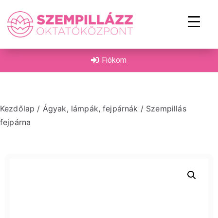
on
Fiókom
Kezdőlap
/
Ágyak, lámpák, fejpárnák
/ Szempillás
fejpárna