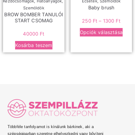
Kezdőcsomagok
,
Hatóanyagok
,
Ecsetek
,
Szemöldök
Baby brush
Szemöldök
BROW BOMBER TANULÓI
START CSOMAG
250
Ft
–
1300
Ft
Opciók választása
40000
Ft
Kosárba teszem
Többféle tanfolyamot is kínálunk bárkinek, aki a
szépségiparban szeretne elhelyezkedni vagy bővíteni