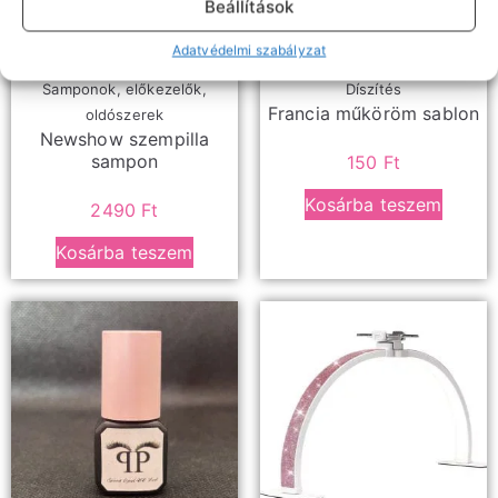
Beállítások
Adatvédelmi szabályzat
Samponok, előkezelők,
Díszítés
Francia műköröm sablon
oldószerek
Newshow szempilla
sampon
150
Ft
Kosárba teszem
2490
Ft
Kosárba teszem