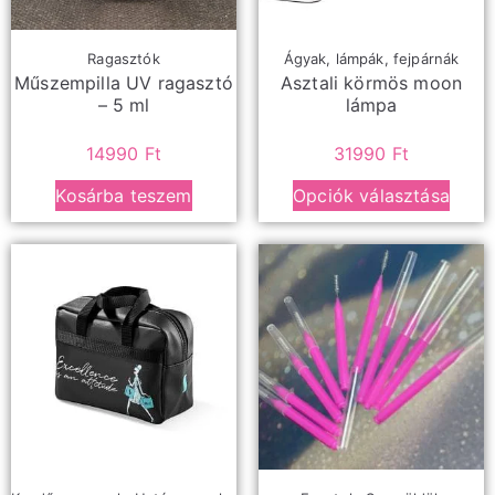
Ragasztók
Ágyak, lámpák, fejpárnák
Műszempilla UV ragasztó
Asztali körmös moon
– 5 ml
lámpa
14990
Ft
31990
Ft
Kosárba teszem
Opciók választása