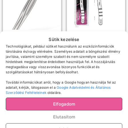
Ecsetek
Csipeszek
Sütik kezelése
SZEMÖLDÖKCSIPESZ –
LS-02 szempilla csipesz
Technológiákat, például sütiket használunk az eszközinformációk
HEGYES
tárolására és/vagy elérésére. Személyes adatait a böngészési élmény
4990
Ft
javítása, valamint személyre szabott és nem személyre szabott
5900
Ft
hirdetések megjelenítése érdekében használjuk fel. A hozzájárulás
Kosárba teszem
megtagadása vagy visszavonása bizonyos funkciókat és
Tovább olvasom
szolgáltatásokat hátrányosan befolyásolhat.
További információkat arról, hogy a Google hogyan használja fel az
adatait, kérjük, látogasson el a
Google Adatvédelmi és Általános
Szerződési Feltételeinek
oldalára.
Elfogadom
Elutasítom