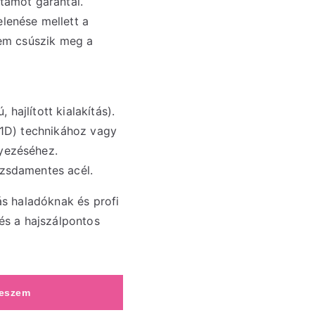
rtamot garantál.
lenése mellett a
 nem csúszik meg a
hajlított kialakítás).
(1D) technikához vagy
lyezéséhez.
ozsdamentes acél.
ás haladóknak és profi
 és a hajszálpontos
teszem