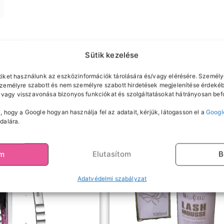
Sütik kezelése
tiket használunk az eszközinformációk tárolására és/vagy elérésére. Személy
személyre szabott és nem személyre szabott hirdetések megjelenítése érdekéb
vagy visszavonása bizonyos funkciókat és szolgáltatásokat hátrányosan befo
, hogy a Google hogyan használja fel az adatait, kérjük, látogasson el a
Googl
dalára.
om
Elutasítom
B
Adatvédelmi szabályzat