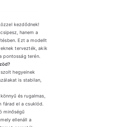
zközzel kezdődnek!
csipesz, hanem a
ítésben. Ezt a modellt
eknek tervezték, akik
 pontosság terén.
özöd?
iszolt hegyeinek
álakat is stabilan,
 könnyű és rugalmas,
 fárad el a csuklód.
ó minőségű
mely ellenáll a