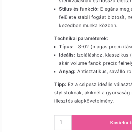
sterilizálásnak és hosszú életta
Stílus és funkció:
Elegáns megje
felülete stabil fogást biztosít,
kezedben munka közben.
Technikai paraméterek:
Típus:
LS-02 (magas precizitású, 
Ideális:
Izoláláshoz, klasszikus 
akár volume fanok precíz felhe
Anyag:
Antisztatikus, saválló r
Tipp:
Ez a csipesz ideális választ
stylistoknak, akiknél a gyorsaság
illesztés alapkövetelmény.
Kosárba 