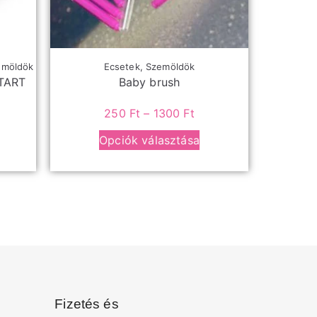
emöldök
Ecsetek
,
Szemöldök
TART
Baby brush
250
Ft
–
1300
Ft
Opciók választása
Fizetés és