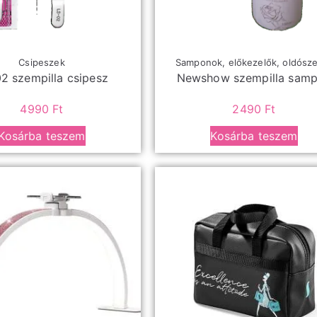
Csipeszek
Samponok, előkezelők, oldósz
2 szempilla csipesz
Newshow szempilla sam
4990
Ft
2490
Ft
Kosárba teszem
Kosárba teszem