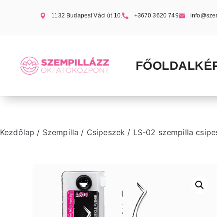
1132 Budapest Váci út 10.
+3670 3620 749
info@sze
FŐOLDAL
KÉ
Kezdőlap
/
Szempilla
/
Csipeszek
/ LS-02 szempilla csipe