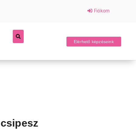
Fiókom
Elérhető képzéseink
 csipesz