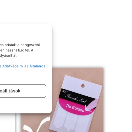
es adatait a böngészési
en használjuk fel. A
lyásolhat.
e Adatvédelmi és Általános
eállítások