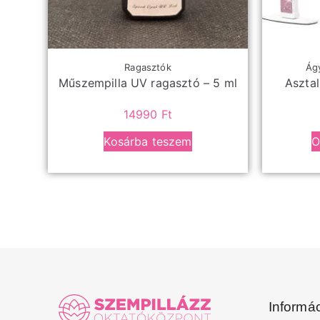
Ragasztók
Ágy
Műszempilla UV ragasztó – 5 ml
Aszta
14990
Ft
Kosárba teszem
O
Informá