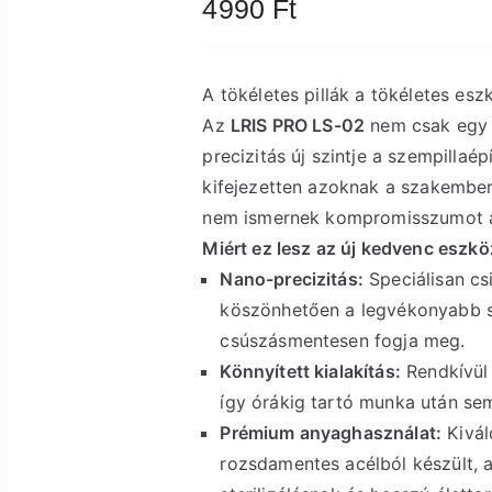
4990
Ft
A tökéletes pillák a tökéletes es
Az
LRIS PRO LS-02
nem csak egy 
precizitás új szintje a szempillaép
kifejezetten azoknak a szakember
nem ismernek kompromisszumot a
Miért ez lesz az új kedvenc eszk
Nano-precizitás:
Speciálisan cs
köszönhetően a legvékonyabb sz
csúszásmentesen fogja meg.
Könnyített kialakítás:
Rendkívül
így órákig tartó munka után sem
Prémium anyaghasználat:
Kivál
rozsdamentes acélból készült, a