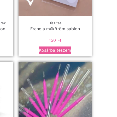
erek
Díszítés
pon
Francia műköröm sablon
150
Ft
Kosárba teszem