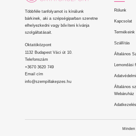
Rólunk
Többféle tanfolyamot is kínálunk
bárkinek, aki a szépségiparban szeretne
Kapcsolat
elhelyezkedni vagy bővíteni kívánja
Termékeink
szolgáltatásait.
Szállítás
Oktatóközpont
1132 Budapest Váci út 10.
Általános S
Telefonszám
Lemondási f
+3670 3620 749
Email cím
Adatvédelmi
info@szempillakepzes.hu
Általános sz
Webáruház
Adatkezelés
Minden 