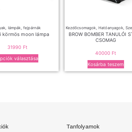
ak, lámpák, fejpárnák
Kezdőcsomagok
,
Hatóanyagok
,
Sz
li körmös moon lámpa
BROW BOMBER TANULÓI S
CSOMAG
31990
Ft
40000
Ft
pciók választása
Kosárba teszem
ciók
Tanfolyamok