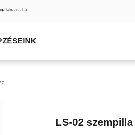
mpillakepzes.hu
PZÉSEINK
sz
LS-02 szempilla