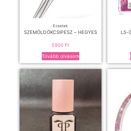
Ecsetek
SZEMÖLDÖKCSIPESZ – HEGYES
LS-0
5900
Ft
Tovább olvasom