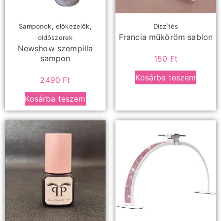
Samponok, előkezelők,
Díszítés
Francia műköröm sablon
oldószerek
Newshow szempilla
sampon
150
Ft
Kosárba teszem
2490
Ft
Kosárba teszem