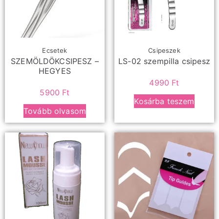
Ecsetek
Csipeszek
SZEMÖLDÖKCSIPESZ –
LS-02 szempilla csipesz
HEGYES
4990
Ft
5900
Ft
Kosárba teszem
Tovább olvasom