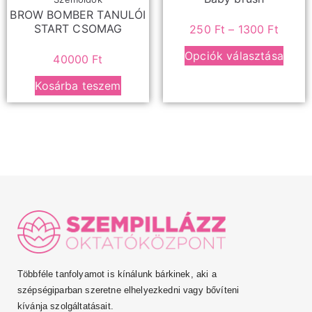
BROW BOMBER TANULÓI
START CSOMAG
250
Ft
–
1300
Ft
Opciók választása
40000
Ft
Kosárba teszem
Többféle tanfolyamot is kínálunk bárkinek, aki a
szépségiparban szeretne elhelyezkedni vagy bővíteni
kívánja szolgáltatásait.