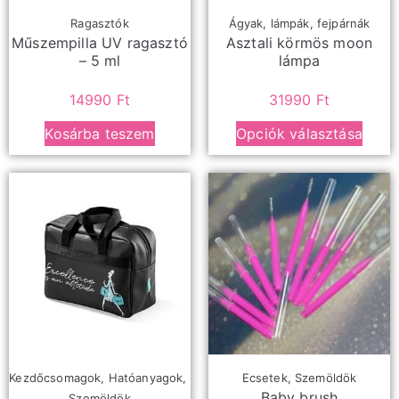
Ragasztók
Ágyak, lámpák, fejpárnák
Műszempilla UV ragasztó
Asztali körmös moon
– 5 ml
lámpa
14990
Ft
31990
Ft
Kosárba teszem
Opciók választása
Kezdőcsomagok
,
Hatóanyagok
,
Ecsetek
,
Szemöldök
Baby brush
Szemöldök