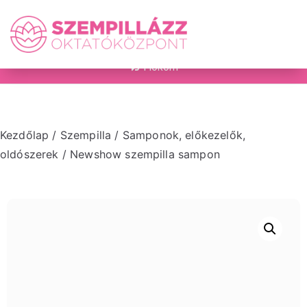
on
Fiókom
Kezdőlap
/
Szempilla
/
Samponok, előkezelők,
oldószerek
/ Newshow szempilla sampon