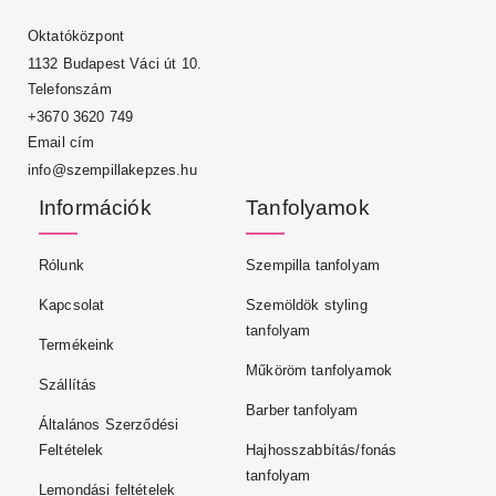
Oktatóközpont
1132 Budapest Váci út 10.
Telefonszám
+3670 3620 749
Email cím
info@szempillakepzes.hu
Információk
Tanfolyamok
Rólunk
Szempilla tanfolyam
Kapcsolat
Szemöldök styling
tanfolyam
Termékeink
Műköröm tanfolyamok
Szállítás
Barber tanfolyam
Általános Szerződési
Feltételek
Hajhosszabbítás/fonás
tanfolyam
Lemondási feltételek