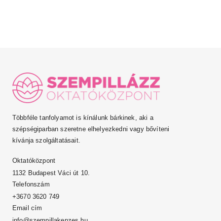
Többféle tanfolyamot is kínálunk bárkinek, aki a
szépségiparban szeretne elhelyezkedni vagy bővíteni
kívánja szolgáltatásait.
Oktatóközpont
1132 Budapest Váci út 10.
Telefonszám
+3670 3620 749
Email cím
info@szempillakepzes.hu