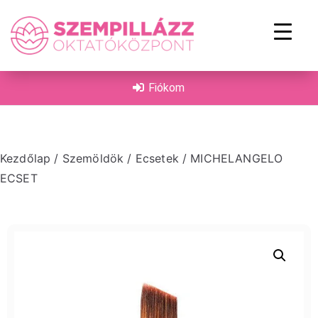
on
Fiókom
Kezdőlap
/
Szemöldök
/
Ecsetek
/ MICHELANGELO
ECSET