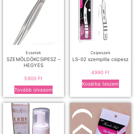
Ecsetek
Csipeszek
SZEMÖLDÖKCSIPESZ –
LS-02 szempilla csipesz
HEGYES
4990
Ft
5900
Ft
Kosárba teszem
Tovább olvasom