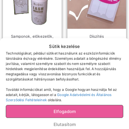
Samponok, előkezelők,
Díszítés
Francia műköröm sablon
oldószerek
Sütik kezelése
Newshow szempilla
Technológiákat, például sütiket használunk az eszközinformációk
sampon
150
Ft
tárolására és/vagy elérésére. Személyes adatait a böngészési élmény
javítása, valamint személyre szabott és nem személyre szabott
Kosárba teszem
2490
Ft
hirdetések megjelenítése érdekében használjuk fel. A hozzájárulás
megtagadása vagy visszavonása bizonyos funkciókat és
Kosárba teszem
szolgáltatásokat hátrányosan befolyásolhat.
További információkat arról, hogy a Google hogyan használja fel az
adatait, kérjük, látogasson el a
Google Adatvédelmi és Általános
Szerződési Feltételeinek
oldalára.
Elfogadom
Elutasítom