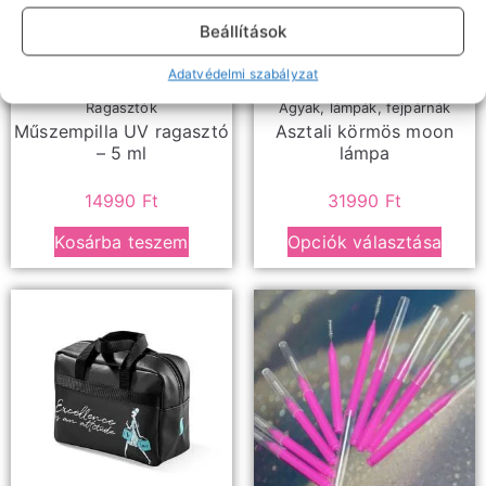
Beállítások
Adatvédelmi szabályzat
Ragasztók
Ágyak, lámpák, fejpárnák
Műszempilla UV ragasztó
Asztali körmös moon
– 5 ml
lámpa
14990
Ft
31990
Ft
Kosárba teszem
Opciók választása