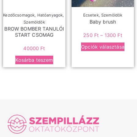
Kezdőcsomagok
,
Hatóanyagok
,
Ecsetek
,
Szemöldök
Baby brush
Szemöldök
BROW BOMBER TANULÓI
START CSOMAG
250
Ft
–
1300
Ft
Opciók választása
40000
Ft
Kosárba teszem