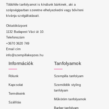
Többféle tanfolyamot is kínálunk bárkinek, aki a
szépségiparban szeretne elhelyezkedni vagy bővíteni
kívánja szolgáltatásait.
Oktatóközpont
1132 Budapest Váci út 10.
Telefonszám
+3670 3620 749
Email cím
info@szempillakepzes.hu
Információk
Tanfolyamok
Rólunk
Szempilla tanfolyam
Kapcsolat
Szemöldök styling
tanfolyam
Termékeink
Műköröm tanfolyamok
Szállítás
Barber tanfolyam