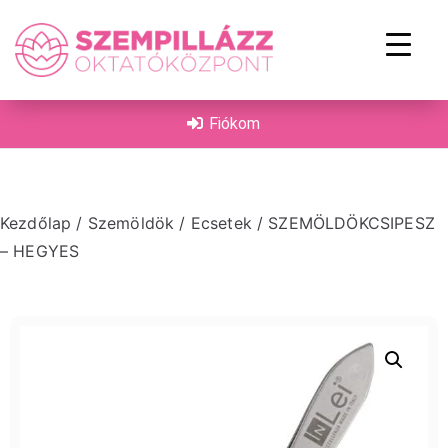
on
Fiókom
Kezdőlap
/
Szemöldök
/
Ecsetek
/ SZEMÖLDÖKCSIPESZ
– HEGYES