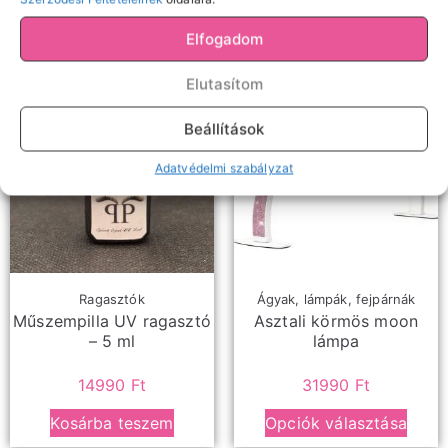
Kosárba teszem
Elfogadom
Elutasítom
Beállítások
Adatvédelmi szabályzat
Ragasztók
Ágyak, lámpák, fejpárnák
Műszempilla UV ragasztó
Asztali körmös moon
– 5 ml
lámpa
14990
Ft
31990
Ft
Kosárba teszem
Opciók választása