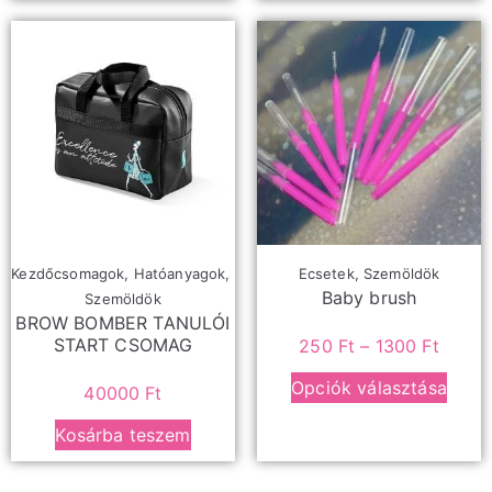
Kezdőcsomagok
,
Hatóanyagok
,
Ecsetek
,
Szemöldök
Baby brush
Szemöldök
BROW BOMBER TANULÓI
START CSOMAG
250
Ft
–
1300
Ft
Opciók választása
40000
Ft
Kosárba teszem