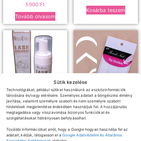
5900
Ft
Kosárba teszem
Tovább olvasom
Sütik kezelése
Technológiákat, például sütiket használunk az eszközinformációk
tárolására és/vagy elérésére. Személyes adatait a böngészési élmény
javítása, valamint személyre szabott és nem személyre szabott
Samponok, előkezelők,
Díszítés
hirdetések megjelenítése érdekében használjuk fel. A hozzájárulás
Francia műköröm sablon
oldószerek
megtagadása vagy visszavonása bizonyos funkciókat és
Newshow szempilla
szolgáltatásokat hátrányosan befolyásolhat.
sampon
150
Ft
További információkat arról, hogy a Google hogyan használja fel az
Kosárba teszem
adatait, kérjük, látogasson el a
Google Adatvédelmi és Általános
2490
Ft
Szerződési Feltételeinek
oldalára.