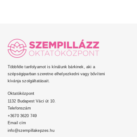
Többféle tanfolyamot is kínálunk bárkinek, aki a
szépségiparban szeretne elhelyezkedni vagy bővíteni
kívánja szolgáltatásait.
Oktatóközpont
1132 Budapest Váci út 10.
Telefonszám
+3670 3620 749
Email cím
info@szempillakepzes.hu