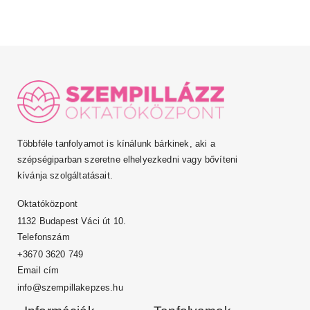
Többféle tanfolyamot is kínálunk bárkinek, aki a
szépségiparban szeretne elhelyezkedni vagy bővíteni
kívánja szolgáltatásait.
Oktatóközpont
1132 Budapest Váci út 10.
Telefonszám
+3670 3620 749
Email cím
info@szempillakepzes.hu