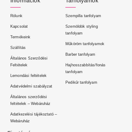
Információk
Tanfolyamok
Rólunk
Szempilla tanfolyam
Kapcsolat
Szemöldök styling
tanfolyam
Termékeink
Műköröm tanfolyamok
Szállítás
Barber tanfolyam
Általános Szerződési
Feltételek
Hajhosszabbítás/fonás
tanfolyam
Lemondási feltételek
Pedikűr tanfolyam
Adatvédelmi szabályzat
Általános szerződési
feltételek – Webáruház
Adatkezelési tájékoztató –
Webáruház