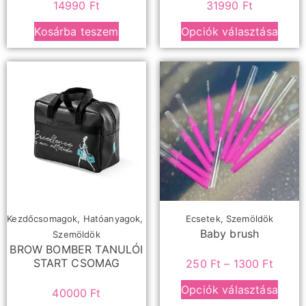
14990
Ft
31990
Ft
Kosárba teszem
Opciók választása
Kezdőcsomagok
,
Hatóanyagok
,
Ecsetek
,
Szemöldök
Baby brush
Szemöldök
BROW BOMBER TANULÓI
START CSOMAG
250
Ft
–
1300
Ft
Opciók választása
40000
Ft