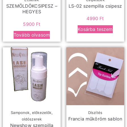
SZEMÖLDÖKCSIPESZ –
LS-02 szempilla csipesz
HEGYES
4990
Ft
5900
Ft
Kosárba teszem
Tovább olvasom
Samponok, előkezelők,
Díszítés
Francia műköröm sablon
oldószerek
Newshow szempilla