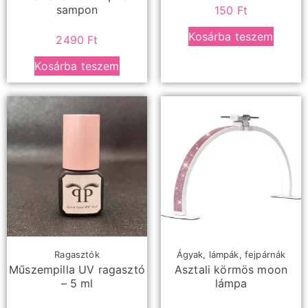
sampon
150
Ft
Kosárba teszem
2490
Ft
Kosárba teszem
Ragasztók
Ágyak, lámpák, fejpárnák
Műszempilla UV ragasztó
Asztali körmös moon
– 5 ml
lámpa