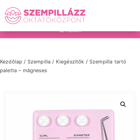
on
Fiókom
Kezdőlap
/
Szempilla
/
Kiegészítők
/ Szempilla tartó
paletta – mágneses