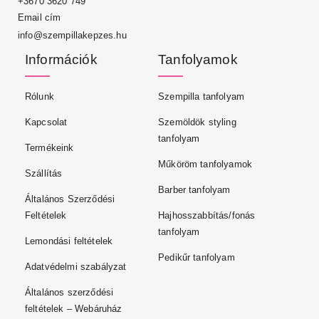
+3670 3620 749
Email cím
info@szempillakepzes.hu
Információk
Tanfolyamok
Rólunk
Szempilla tanfolyam
Kapcsolat
Szemöldök styling
tanfolyam
Termékeink
Műköröm tanfolyamok
Szállítás
Barber tanfolyam
Általános Szerződési
Feltételek
Hajhosszabbítás/fonás
tanfolyam
Lemondási feltételek
Pedikűr tanfolyam
Adatvédelmi szabályzat
Általános szerződési
feltételek – Webáruház