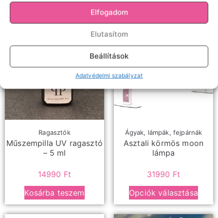
Elfogadom
Elutasítom
Beállítások
Adatvédelmi szabályzat
Ragasztók
Ágyak, lámpák, fejpárnák
Műszempilla UV ragasztó
Asztali körmös moon
– 5 ml
lámpa
14990
Ft
31990
Ft
Kosárba teszem
Opciók választása