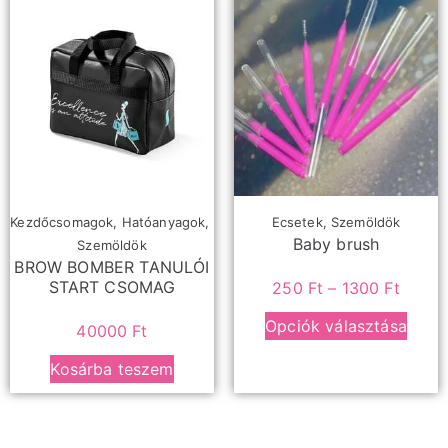
Kezdőcsomagok
,
Hatóanyagok
,
Ecsetek
,
Szemöldök
Baby brush
Szemöldök
BROW BOMBER TANULÓI
START CSOMAG
250
Ft
–
1300
Ft
Opciók választása
40000
Ft
Kosárba teszem