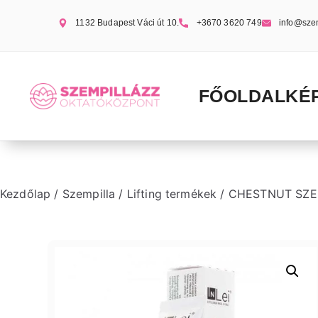
1132 Budapest Váci út 10.
+3670 3620 749
info@sze
FŐOLDAL
KÉ
Kezdőlap
/
Szempilla
/
Lifting termékek
/ CHESTNUT SZE