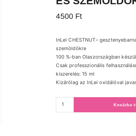
ÉS SZEMÖLDÖ
4500
Ft
InLei CHESTNUT– gesztenyebarna 
szemöldökre
100 %-ban Olaszországban készül
Csak professzionális felhasználás
kiszerelés: 15 ml
Kizárólag az InLei oxidálóval javas
Kosárba 