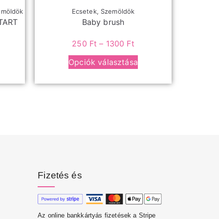
emöldök
Ecsetek
,
Szemöldök
TART
Baby brush
250
Ft
–
1300
Ft
Opciók választása
Fizetés és
Az online bankkártyás fizetések a Stripe