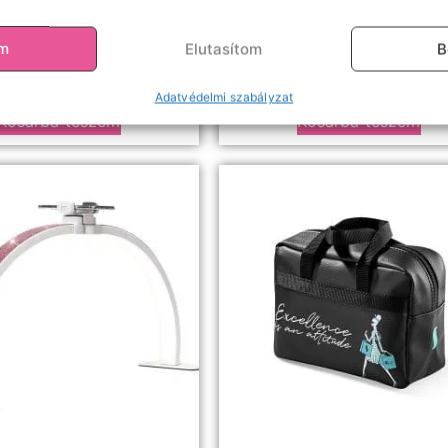
Csipeszek
Samponok, előkezelők, oldósz
2 szempilla csipesz
Newshow szempilla sam
om
Elutasítom
B
4990
Ft
2490
Ft
Adatvédelmi szabályzat
Kosárba teszem
Kosárba teszem