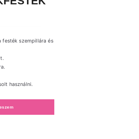
KFESTÉK
festék szempillára és
t.
ra.
olt használni.
teszem