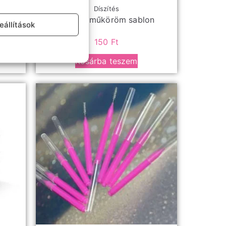
erek
Díszítés
pon
Francia műköröm sablon
eállítások
150
Ft
Kosárba teszem