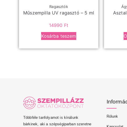
Ragasztók
Ágy
Műszempilla UV ragasztó – 5 ml
Aszta
14990
Ft
Kosárba teszem
O
Informá
Rólunk
Többféle tanfolyamot is kínálunk
bárkinek, aki a szépségiparban szeretne
Kapcsolat