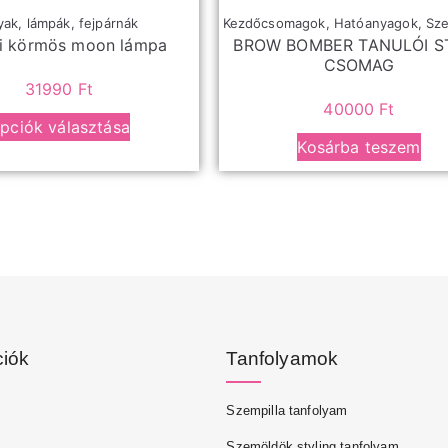
ak, lámpák, fejpárnák
Kezdőcsomagok
,
Hatóanyagok
,
Sz
li körmös moon lámpa
BROW BOMBER TANULÓI S
CSOMAG
31990
Ft
40000
Ft
pciók választása
Kosárba teszem
ciók
Tanfolyamok
Szempilla tanfolyam
Szemöldök styling tanfolyam