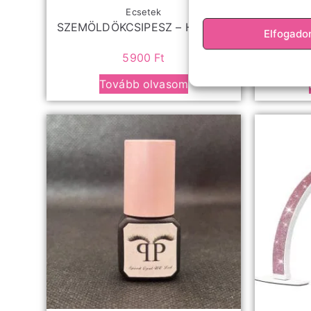
Ecsetek
SZEMÖLDÖKCSIPESZ – HEGYES
LS-0
Elfogad
5900
Ft
Tovább olvasom