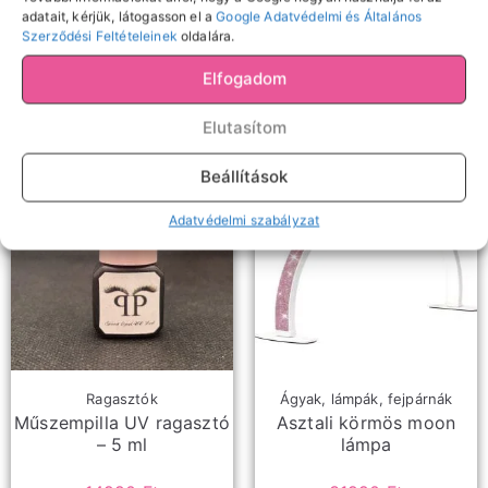
sampon
150
Ft
adatait, kérjük, látogasson el a
Google Adatvédelmi és Általános
Szerződési Feltételeinek
oldalára.
Kosárba teszem
2490
Ft
Elfogadom
Kosárba teszem
Elutasítom
Beállítások
Adatvédelmi szabályzat
Ragasztók
Ágyak, lámpák, fejpárnák
Műszempilla UV ragasztó
Asztali körmös moon
– 5 ml
lámpa