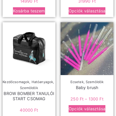
14990
Ft
31990
Ft
Kosárba teszem
Opciók választása
Kezdőcsomagok
,
Hatóanyagok
,
Ecsetek
,
Szemöldök
Baby brush
Szemöldök
BROW BOMBER TANULÓI
START CSOMAG
250
Ft
–
1300
Ft
Opciók választása
40000
Ft