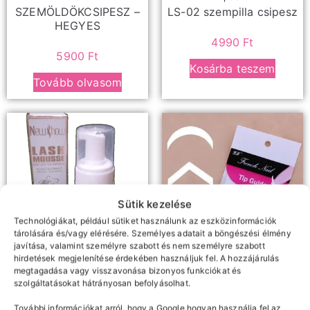
SZEMÖLDÖKCSIPESZ –
LS-02 szempilla csipesz
HEGYES
4990
Ft
5900
Ft
Kosárba teszem
Tovább olvasom
Sütik kezelése
Technológiákat, például sütiket használunk az eszközinformációk
tárolására és/vagy elérésére. Személyes adatait a böngészési élmény
javítása, valamint személyre szabott és nem személyre szabott
hirdetések megjelenítése érdekében használjuk fel. A hozzájárulás
megtagadása vagy visszavonása bizonyos funkciókat és
Samponok, előkezelők,
Díszítés
szolgáltatásokat hátrányosan befolyásolhat.
Francia műköröm sablon
oldószerek
Newshow szempilla
További információkat arról, hogy a Google hogyan használja fel az