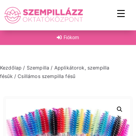
on
Fiókom
Kezdőlap
/
Szempilla
/
Applikátorok, szempilla
fésűk
/ Csillámos szempilla fésű