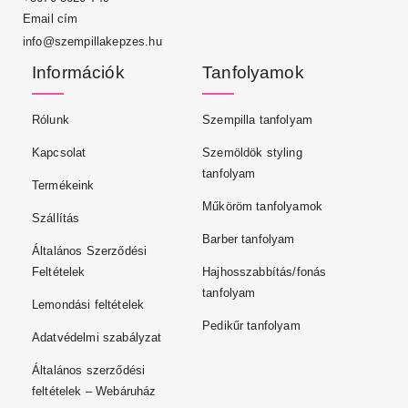
Email cím
info@szempillakepzes.hu
Információk
Tanfolyamok
Rólunk
Szempilla tanfolyam
Kapcsolat
Szemöldök styling
tanfolyam
Termékeink
Műköröm tanfolyamok
Szállítás
Barber tanfolyam
Általános Szerződési
Feltételek
Hajhosszabbítás/fonás
tanfolyam
Lemondási feltételek
Pedikűr tanfolyam
Adatvédelmi szabályzat
Általános szerződési
feltételek – Webáruház