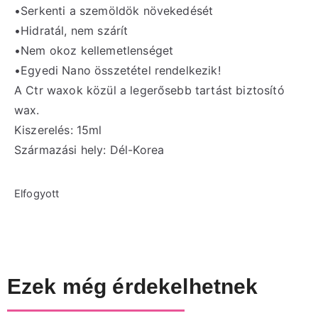
•Serkenti a szemöldök növekedését
•Hidratál, nem szárít
•Nem okoz kellemetlenséget
•Egyedi Nano összetétel rendelkezik!
A Ctr waxok közül a legerősebb tartást biztosító
wax.
Kiszerelés: 15ml
Származási hely: Dél-Korea
Elfogyott
Ezek még érdekelhetnek