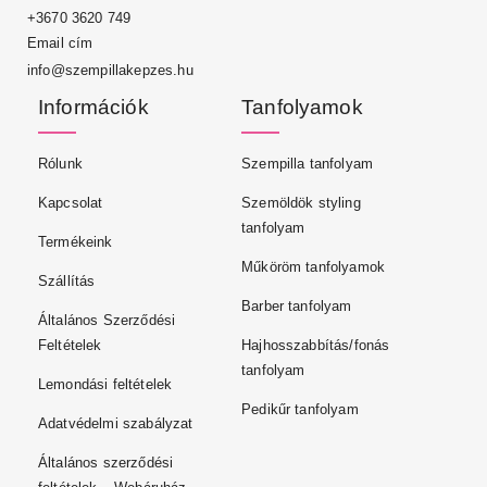
+3670 3620 749
Email cím
info@szempillakepzes.hu
Információk
Tanfolyamok
Rólunk
Szempilla tanfolyam
Kapcsolat
Szemöldök styling
tanfolyam
Termékeink
Műköröm tanfolyamok
Szállítás
Barber tanfolyam
Általános Szerződési
Feltételek
Hajhosszabbítás/fonás
tanfolyam
Lemondási feltételek
Pedikűr tanfolyam
Adatvédelmi szabályzat
Általános szerződési