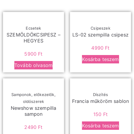
Ecsetek
Csipeszek
SZEMÖLDÖKCSIPESZ –
LS-02 szempilla csipesz
HEGYES
4990
Ft
5900
Ft
Kosárba teszem
Tovább olvasom
Samponok, előkezelők,
Díszítés
Francia műköröm sablon
oldószerek
Newshow szempilla
sampon
150
Ft
Kosárba teszem
2490
Ft