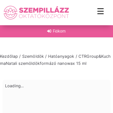
on
Fiókom
Kezdőlap
/
Szemöldök
/
Hatóanyagok
/ CTRGroup&Kuch
maNatali szemöldökformázó nanowax 15 ml
Loading...