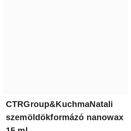
CTRGroup&KuchmaNatali
szemöldökformázó nanowax
15 ml