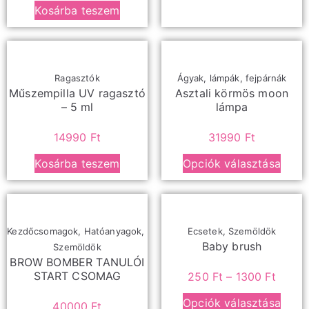
Kosárba teszem
Ragasztók
Ágyak, lámpák, fejpárnák
Műszempilla UV ragasztó
Asztali körmös moon
– 5 ml
lámpa
14990
Ft
31990
Ft
Kosárba teszem
Opciók választása
Kezdőcsomagok
,
Hatóanyagok
,
Ecsetek
,
Szemöldök
Baby brush
Szemöldök
BROW BOMBER TANULÓI
START CSOMAG
250
Ft
–
1300
Ft
Opciók választása
40000
Ft