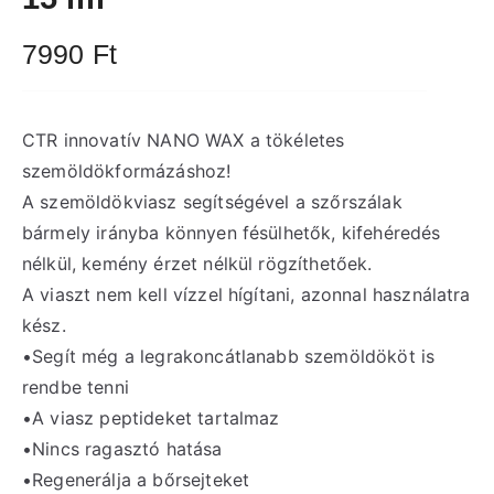
7990
Ft
CTR innovatív NANO WAX a tökéletes
szemöldökformázáshoz!
A szemöldökviasz segítségével a szőrszálak
bármely irányba könnyen fésülhetők, kifehéredés
nélkül, kemény érzet nélkül rögzíthetőek.
A viaszt nem kell vízzel hígítani, azonnal használatra
kész.
•Segít még a legrakoncátlanabb szemöldököt is
rendbe tenni
•A viasz peptideket tartalmaz
•Nincs ragasztó hatása
•Regenerálja a bőrsejteket