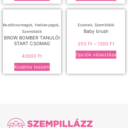
Kezdőcsomagok
,
Hatóanyagok
,
Ecsetek
,
Szemöldök
Baby brush
Szemöldök
BROW BOMBER TANULÓI
START CSOMAG
250
Ft
–
1300
Ft
Opciók választása
40000
Ft
Kosárba teszem