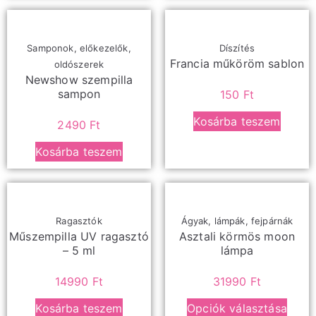
Samponok, előkezelők,
Díszítés
Francia műköröm sablon
oldószerek
Newshow szempilla
sampon
150
Ft
Kosárba teszem
2490
Ft
Kosárba teszem
Ragasztók
Ágyak, lámpák, fejpárnák
Műszempilla UV ragasztó
Asztali körmös moon
– 5 ml
lámpa
14990
Ft
31990
Ft
Kosárba teszem
Opciók választása