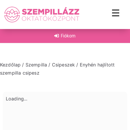
on
Fiókom
Kezdőlap
/
Szempilla
/
Csipeszek
/ Enyhén hajlított
szempilla csipesz
Loading...