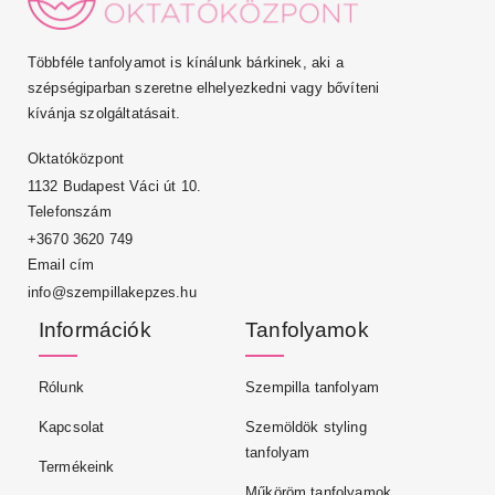
Többféle tanfolyamot is kínálunk bárkinek, aki a
szépségiparban szeretne elhelyezkedni vagy bővíteni
kívánja szolgáltatásait.
Oktatóközpont
1132 Budapest Váci út 10.
Telefonszám
+3670 3620 749
Email cím
info@szempillakepzes.hu
Információk
Tanfolyamok
Rólunk
Szempilla tanfolyam
Kapcsolat
Szemöldök styling
tanfolyam
Termékeink
Műköröm tanfolyamok