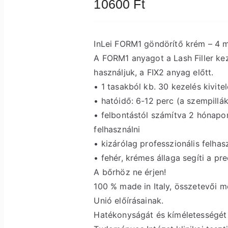
10600
Ft
InLei FORM1 göndörítő krém – 4 m
A FORM1 anyagot a Lash Filler kez
használjuk, a FIX2 anyag előtt.
• 1 tasakból kb. 30 kezelés kivite
• hatóidő: 6-12 perc (a szempillá
• felbontástól számítva 2 hónapon
felhasználni
• kizárólag professzionális felhas
• fehér, krémes állaga segíti a pre
A bőrhöz ne érjen!
100 % made in Italy, összetevői m
Unió előírásainak.
Hatékonyságát és kíméletességét 