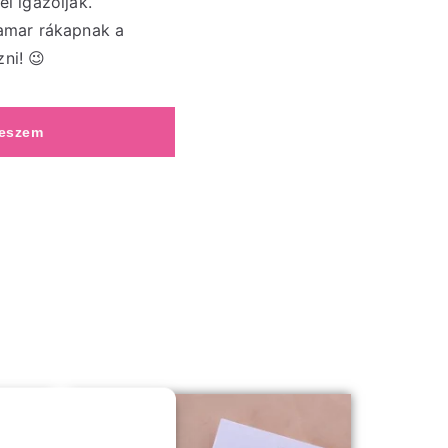
ei igazolják.
hamar rákapnak a
ni! 😉
teszem