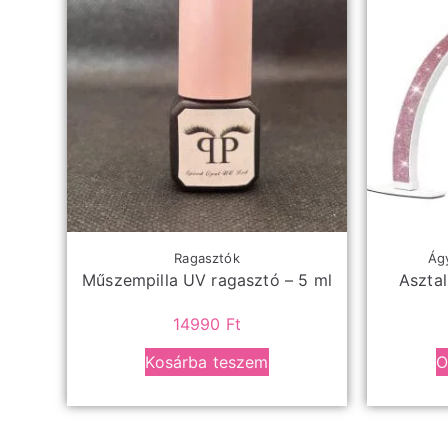
Ragasztók
Ágy
Műszempilla UV ragasztó – 5 ml
Aszta
14990
Ft
Kosárba teszem
O