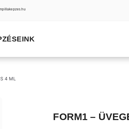
mpillakepzes.hu
PZÉSEINK
S 4 ML
FORM1 – ÜVEG