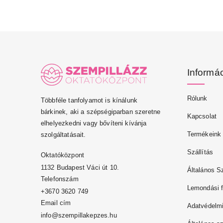
Informá
Rólunk
Többféle tanfolyamot is kínálunk
bárkinek, aki a szépségiparban szeretne
Kapcsolat
elhelyezkedni vagy bővíteni kívánja
Termékeink
szolgáltatásait.
Szállítás
Oktatóközpont
1132 Budapest Váci út 10.
Általános S
Telefonszám
Lemondási f
+3670 3620 749
Email cím
Adatvédelmi
info@szempillakepzes.hu