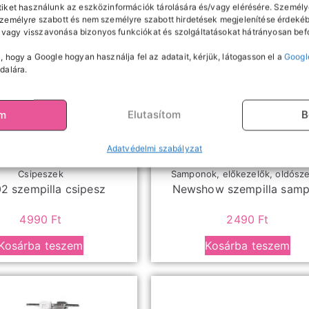
tiket használunk az eszközinformációk tárolására és/vagy elérésére. Személy
személyre szabott és nem személyre szabott hirdetések megjelenítése érdekéb
vagy visszavonása bizonyos funkciókat és szolgáltatásokat hátrányosan befo
, hogy a Google hogyan használja fel az adatait, kérjük, látogasson el a
Googl
dalára.
om
Elutasítom
B
Adatvédelmi szabályzat
Csipeszek
Samponok, előkezelők, oldósz
2 szempilla csipesz
Newshow szempilla sam
4990
Ft
2490
Ft
Kosárba teszem
Kosárba teszem