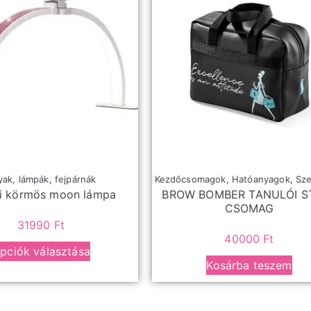
ak, lámpák, fejpárnák
Kezdőcsomagok
,
Hatóanyagok
,
Sz
li körmös moon lámpa
BROW BOMBER TANULÓI S
CSOMAG
31990
Ft
40000
Ft
pciók választása
Kosárba teszem