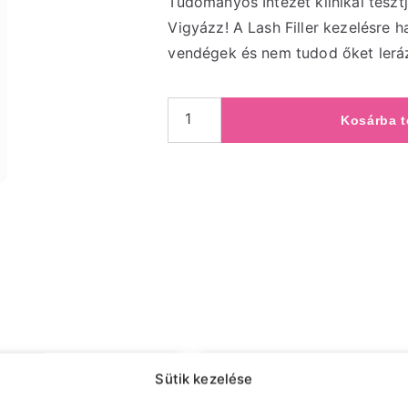
Tudományos Intézet klinikai tesztj
Vigyázz! A Lash Filler kezelésre 
vendégek és nem tudod őket leráz
Kosárba 
Sütik kezelése