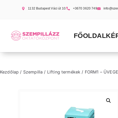
1132 Budapest Váci út 10.
+3670 3620 749
info@sze
FŐOLDAL
KÉ
Kezdőlap
/
Szempilla
/
Lifting termékek
/ FORM1 – ÜVEGE