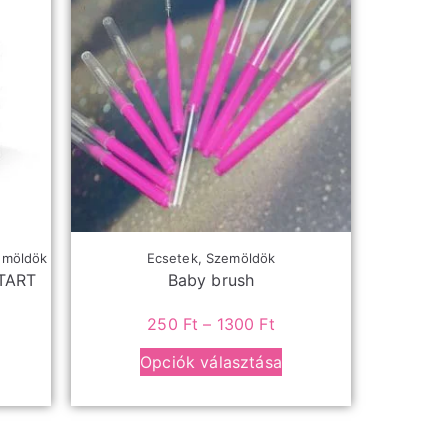
emöldök
Ecsetek
,
Szemöldök
TART
Baby brush
250
Ft
–
1300
Ft
Opciók választása