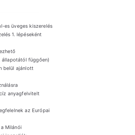
l-es üveges kiszerelés
elés 1. lépéseként
lezhető
k állapotától függően)
 belül ajánlott
ználásra
cíz anyagfelvitelt
egfelelnek az Európai
a Milánói