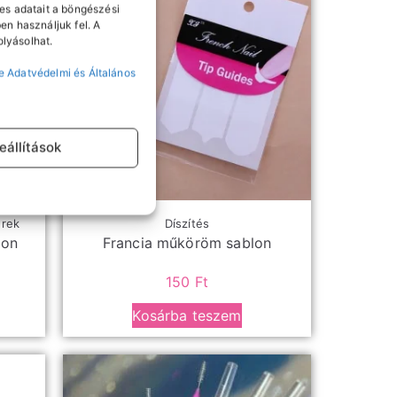
es adatait a böngészési
en használjuk fel. A
lyásolhat.
e Adatvédelmi és Általános
eállítások
erek
Díszítés
pon
Francia műköröm sablon
150
Ft
Kosárba teszem