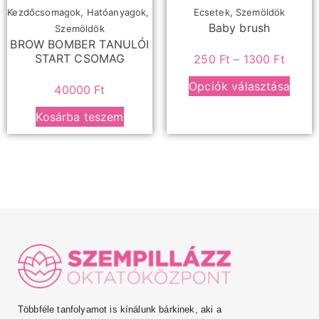
Kezdőcsomagok
,
Hatóanyagok
,
Ecsetek
,
Szemöldök
Baby brush
Szemöldök
BROW BOMBER TANULÓI
START CSOMAG
250
Ft
–
1300
Ft
Opciók választása
40000
Ft
Kosárba teszem
Többféle tanfolyamot is kínálunk bárkinek, aki a