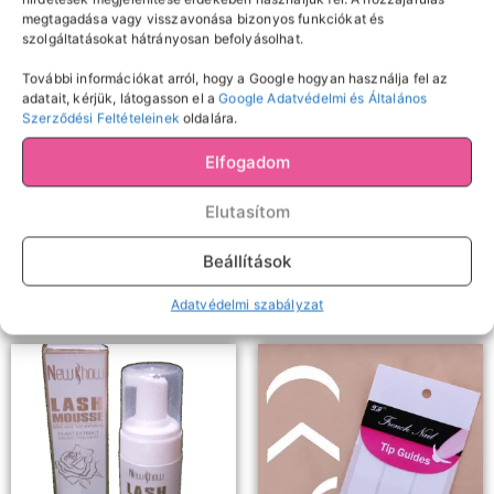
megtagadása vagy visszavonása bizonyos funkciókat és
szolgáltatásokat hátrányosan befolyásolhat.
További információkat arról, hogy a Google hogyan használja fel az
adatait, kérjük, látogasson el a
Google Adatvédelmi és Általános
Szerződési Feltételeinek
oldalára.
Ecsetek
Csipeszek
Elfogadom
SZEMÖLDÖKCSIPESZ –
LS-02 szempilla csipesz
HEGYES
Elutasítom
4990
Ft
5900
Ft
Beállítások
Kosárba teszem
Tovább olvasom
Adatvédelmi szabályzat