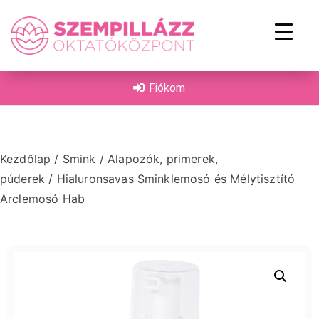
on
Fiókom
Kezdőlap
/
Smink
/
Alapozók, primerek,
púderek
/ Hialuronsavas Sminklemosó és Mélytisztító
Arclemosó Hab