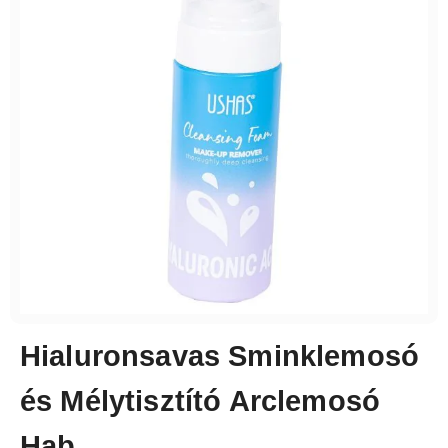
Hialuronsavas Sminklemosó
és Mélytisztító Arclemosó
Hab