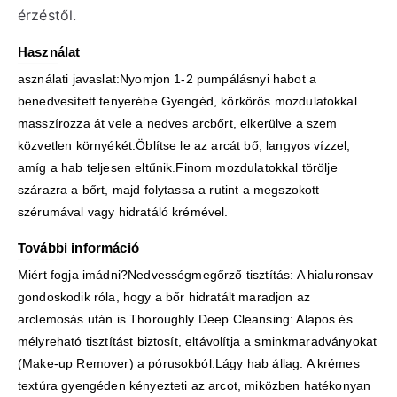
érzéstől.
Használat
asználati javaslat:Nyomjon 1-2 pumpálásnyi habot a
benedvesített tenyerébe.Gyengéd, körkörös mozdulatokkal
masszírozza át vele a nedves arcbőrt, elkerülve a szem
közvetlen környékét.Öblítse le az arcát bő, langyos vízzel,
amíg a hab teljesen eltűnik.Finom mozdulatokkal törölje
szárazra a bőrt, majd folytassa a rutint a megszokott
szérumával vagy hidratáló krémével.
További információ
Miért fogja imádni?Nedvességmegőrző tisztítás: A hialuronsav
gondoskodik róla, hogy a bőr hidratált maradjon az
arclemosás után is.Thoroughly Deep Cleansing: Alapos és
mélyreható tisztítást biztosít, eltávolítja a sminkmaradványokat
(Make-up Remover) a pórusokból.Lágy hab állag: A krémes
textúra gyengéden kényezteti az arcot, miközben hatékonyan