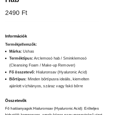
2490
Ft
Információk
Termékjellemzők:
Márka:
Ushas
Terméktípus:
Arclemosó hab / Sminklemosó
(Cleansing Foam / Make-up Remover)
Fő összetevő:
Hialuronsav (Hyaluronic Acid)
Bőrtípus:
Minden bőrtípusra ideális, kiemelten
ajánlott vízhiányos, száraz vagy fakó bőrre
Összetevők
Fő hatóanyagok:Hialuronsav (Hyaluronic Acid): Erőteljes
hidratáló komponens, amely képes nagy mennyiségű vizet