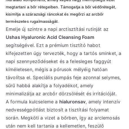
megtartani a bőr rétegeiben. Támogatja a bőr védőrétegét,
kisimítja a szárazsági ráncokat és megőrzi az arcbőr
természetes rugalmasságát.
Emelje új szintre a napi arctisztítási rutinját az
Ushas Hyaluronic Acid Cleansing Foam
segítségével. Ezt a prémium tisztító habot
kifejezetten úgy tervezték, hogy a tartós sminket, a
napi szennyeződéseket és a felesleges faggyút
kíméletesen, mégis a pórusok mélyéig hatóan
távolítsa el. Speciális pumpás feje azonnal selymes,
sűrű habbá alakítja a folyadékot, amely
minimalizálja az arcbőr dörzsölését és irritációját.
A formula kulcseleme a
hialuronsav
, amely intenzív
nedvességpótlást biztosít a tisztítási folyamat
során. Megköti a vizet a bőrben, így az arclemosás
után nem kell tartania a kellemetlen, feszülő