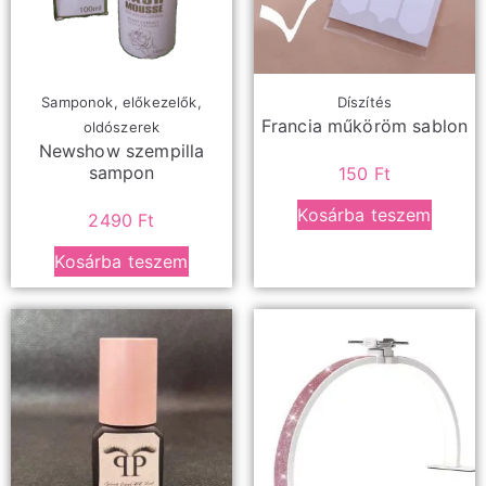
Samponok, előkezelők,
Díszítés
Francia műköröm sablon
oldószerek
Newshow szempilla
sampon
150
Ft
Kosárba teszem
2490
Ft
Kosárba teszem