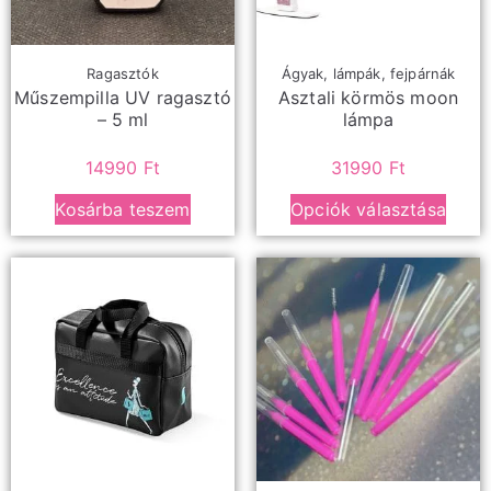
Ragasztók
Ágyak, lámpák, fejpárnák
Műszempilla UV ragasztó
Asztali körmös moon
– 5 ml
lámpa
14990
Ft
31990
Ft
Kosárba teszem
Opciók választása