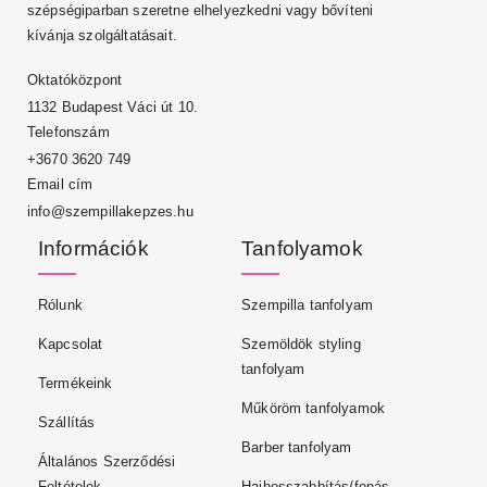
szépségiparban szeretne elhelyezkedni vagy bővíteni
kívánja szolgáltatásait.
Oktatóközpont
1132 Budapest Váci út 10.
Telefonszám
+3670 3620 749
Email cím
info@szempillakepzes.hu
Információk
Tanfolyamok
Rólunk
Szempilla tanfolyam
Kapcsolat
Szemöldök styling
tanfolyam
Termékeink
Műköröm tanfolyamok
Szállítás
Barber tanfolyam
Általános Szerződési
Feltételek
Hajhosszabbítás/fonás