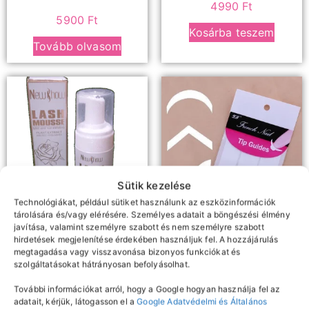
4990
Ft
5900
Ft
Kosárba teszem
Tovább olvasom
Sütik kezelése
Technológiákat, például sütiket használunk az eszközinformációk
tárolására és/vagy elérésére. Személyes adatait a böngészési élmény
javítása, valamint személyre szabott és nem személyre szabott
Samponok, előkezelők,
Díszítés
hirdetések megjelenítése érdekében használjuk fel. A hozzájárulás
Francia műköröm sablon
oldószerek
megtagadása vagy visszavonása bizonyos funkciókat és
szolgáltatásokat hátrányosan befolyásolhat.
Newshow szempilla
sampon
150
Ft
További információkat arról, hogy a Google hogyan használja fel az
adatait, kérjük, látogasson el a
Google Adatvédelmi és Általános
Kosárba teszem