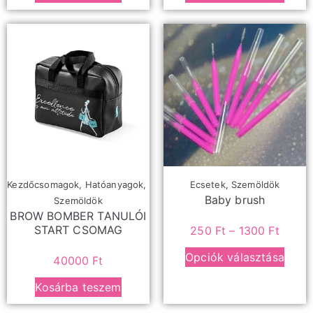
Kezdőcsomagok
,
Hatóanyagok
,
Ecsetek
,
Szemöldök
Baby brush
Szemöldök
BROW BOMBER TANULÓI
START CSOMAG
250
Ft
–
1300
Ft
Opciók választása
40000
Ft
Kosárba teszem