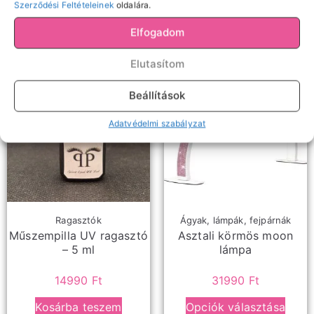
2490
Ft
Szerződési Feltételeinek
oldalára.
Kosárba teszem
Elfogadom
Elutasítom
Beállítások
Adatvédelmi szabályzat
Ragasztók
Ágyak, lámpák, fejpárnák
Műszempilla UV ragasztó
Asztali körmös moon
– 5 ml
lámpa
14990
Ft
31990
Ft
Kosárba teszem
Opciók választása