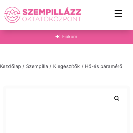
on
Fiókom
Kezdőlap
/
Szempilla
/
Kiegészítők
/ Hő-és páramérő