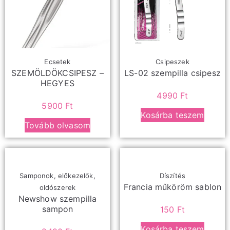
Ecsetek
Csipeszek
SZEMÖLDÖKCSIPESZ –
LS-02 szempilla csipesz
HEGYES
4990
Ft
5900
Ft
Kosárba teszem
Tovább olvasom
Samponok, előkezelők,
Díszítés
Francia műköröm sablon
oldószerek
Newshow szempilla
sampon
150
Ft
Kosárba teszem