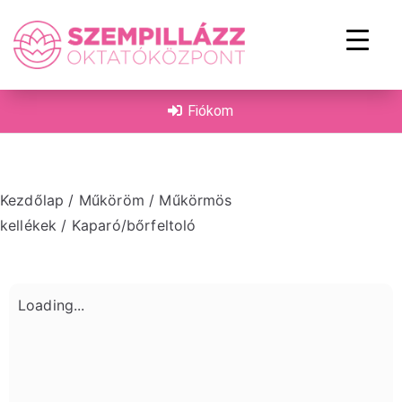
on
Fiókom
Kezdőlap
/
Műköröm
/
Műkörmös
kellékek
/ Kaparó/bőrfeltoló
Loading...