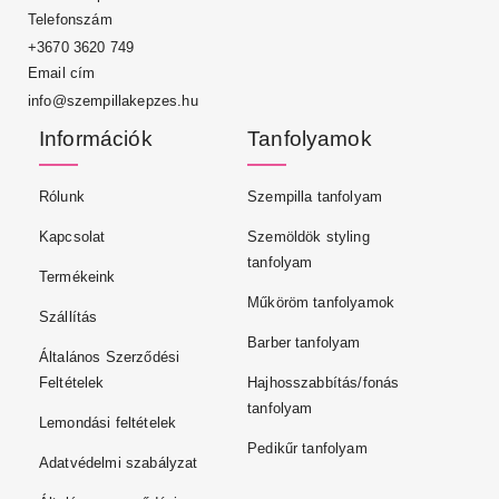
Telefonszám
+3670 3620 749
Email cím
info@szempillakepzes.hu
Információk
Tanfolyamok
Rólunk
Szempilla tanfolyam
Kapcsolat
Szemöldök styling
tanfolyam
Termékeink
Műköröm tanfolyamok
Szállítás
Barber tanfolyam
Általános Szerződési
Feltételek
Hajhosszabbítás/fonás
tanfolyam
Lemondási feltételek
Pedikűr tanfolyam
Adatvédelmi szabályzat