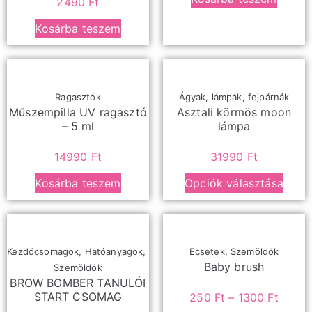
2490
Ft
Kosárba teszem
Ragasztók
Ágyak, lámpák, fejpárnák
Műszempilla UV ragasztó
Asztali körmös moon
– 5 ml
lámpa
14990
Ft
31990
Ft
Kosárba teszem
Opciók választása
Kezdőcsomagok
,
Hatóanyagok
,
Ecsetek
,
Szemöldök
Baby brush
Szemöldök
BROW BOMBER TANULÓI
START CSOMAG
250
Ft
–
1300
Ft