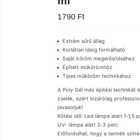
ml
1790
Ft
Extrém sűrű állag
Korlátlan ideig formálható
Saját köröm megerősítéséhez
Épített műkörömhöz
Tipes műköröm technikához
A Poly Gél más építési technikát 
zselék, ezért kizárólag professzio
javasoljuk!
Kötési idő: Led lámpa alatt 1-1,5 p
UV- lámpa alatt 2-3 perc
Előfordulhat, hogy a termék színe