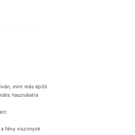
kíván, mint más építő
nális használatra
erc
 a fény viszonyok