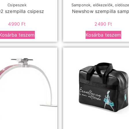
Csipeszek
Samponok, előkezelők, oldósz
2 szempilla csipesz
Newshow szempilla sam
4990
Ft
2490
Ft
Kosárba teszem
Kosárba teszem