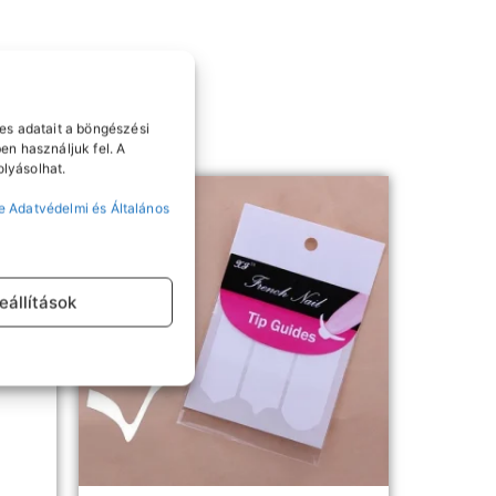
es adatait a böngészési
en használjuk fel. A
lyásolhat.
e Adatvédelmi és Általános
eállítások