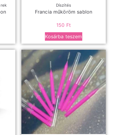
erek
Díszítés
pon
Francia műköröm sablon
150
Ft
Kosárba teszem