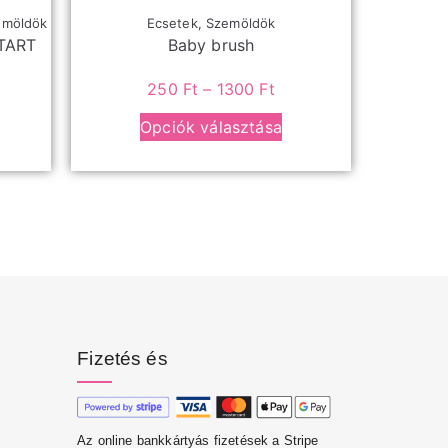
emöldök
Ecsetek
,
Szemöldök
TART
Baby brush
250
Ft
–
1300
Ft
Opciók választása
Fizetés és
Az online bankkártyás fizetések a Stripe