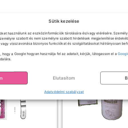
Sütik kezelése
tiket használunk az eszközinformációk tárolására és/vagy elérésére. Személy
személyre szabott és nem személyre szabott hirdetések megjelenítése érdekéb
vagy visszavonása bizonyos funkciókat és szolgáltatásokat hátrányosan befo
, hogy a Google hogyan használja fel az adatait, kérjük, látogasson el a
Googl
dalára.
om
Elutasítom
B
Adatvédelmi szabályzat