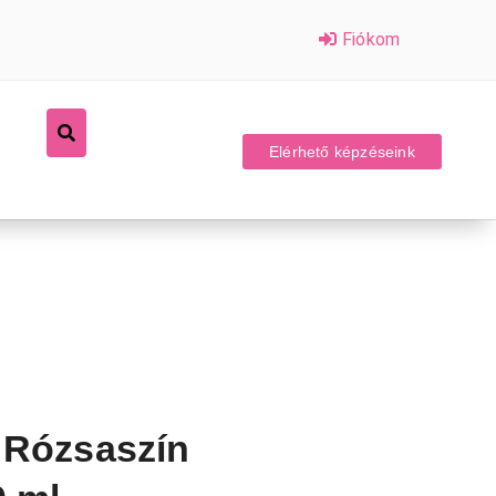
Fiókom
Elérhető képzéseink
 Rózsaszín