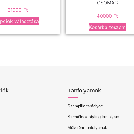
CSOMAG
31990
Ft
40000
Ft
pciók választása
Kosárba teszem
ciók
Tanfolyamok
Szempilla tanfolyam
Szemöldök styling tanfolyam
Műköröm tanfolyamok