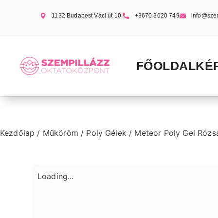
1132 Budapest Váci út 10.
+3670 3620 749
info@sze
FŐOLDAL
KÉ
Kezdőlap
/
Műköröm
/
Poly Gélek
/ Meteor Poly Gel Rózsa
Loading...