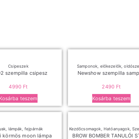
Csipeszek
Samponok, előkezelők, oldósz
2 szempilla csipesz
Newshow szempilla sam
4990
Ft
2490
Ft
Kosárba teszem
Kosárba teszem
ak, lámpák, fejpárnák
Kezdőcsomagok
,
Hatóanyagok
,
Sz
li körmös moon lámpa
BROW BOMBER TANULÓI S