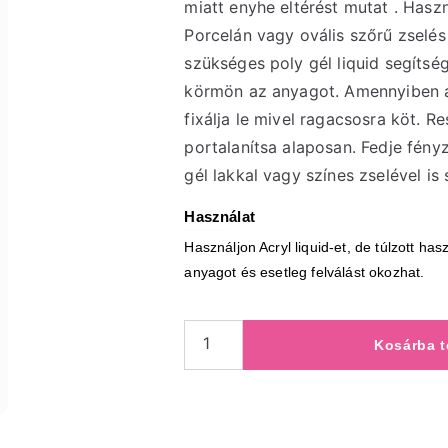
miatt enyhe eltérést mutat . Haszn
Porcelán vagy ovális szőrű zselés
szükséges poly gél liquid segítsé
körmön az anyagot. Amennyiben át
fixálja le mivel ragacsosra köt. R
portalanítsa alaposan. Fedje fényz
gél lakkal vagy színes zselével is 
Használat
Használjon Acryl liquid-et, de túlzott hasz
anyagot és esetleg felválást okozhat.
Kosárba 