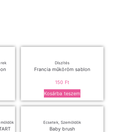
erek
Díszítés
pon
Francia műköröm sablon
150
Ft
Kosárba teszem
emöldök
Ecsetek
,
Szemöldök
TART
Baby brush