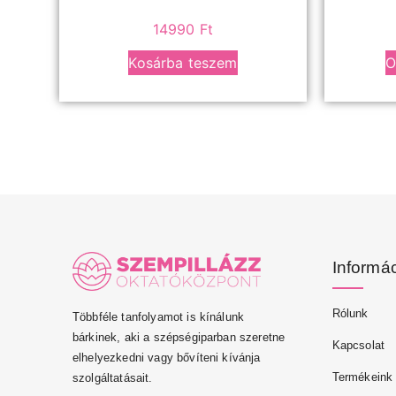
14990
Ft
Kosárba teszem
O
Informá
Rólunk
Többféle tanfolyamot is kínálunk
bárkinek, aki a szépségiparban szeretne
Kapcsolat
elhelyezkedni vagy bővíteni kívánja
Termékeink
szolgáltatásait.