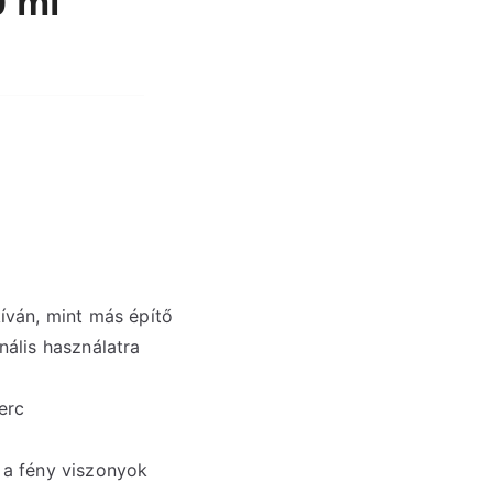
0 ml
kíván, mint más építő
nális használatra
erc
 a fény viszonyok