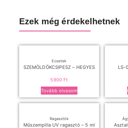
Ezek még érdekelhetnek
Ecsetek
SZEMÖLDÖKCSIPESZ – HEGYES
LS-0
5900
Ft
Tovább olvasom
Ragasztók
Ágy
Műszempilla UV ragasztó – 5 ml
Aszta