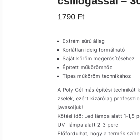
csillogással – 3
1790
Ft
Extrém sűrű állag
Korlátlan ideig formálható
Saját köröm megerősítéséhez
Épített műkörömhöz
Tipes műköröm technikához
A Poly Gél más építési technikát 
zselék, ezért kizárólag professzio
javasoljuk!
Kötési idő: Led lámpa alatt 1-1,5 p
UV- lámpa alatt 2-3 perc
Előfordulhat, hogy a termék színe