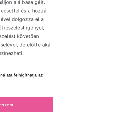
áljon alá base gélt.
 ecsettel és a hozzá
gével dolgozza el a
reszelést igényel,
eszelést követően
selével, de előtte akár
színezheti.
nálata felhígíthatja az
teszem