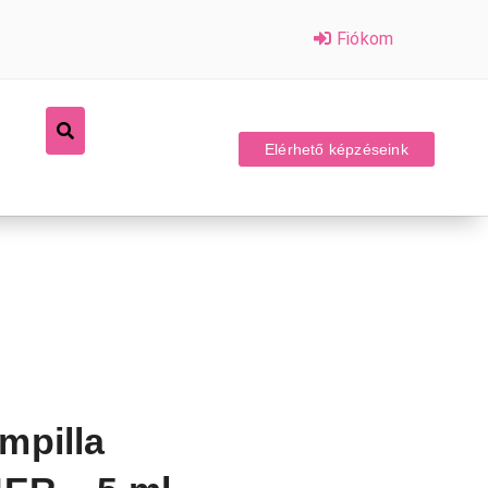
Fiókom
Elérhető képzéseink
mpilla