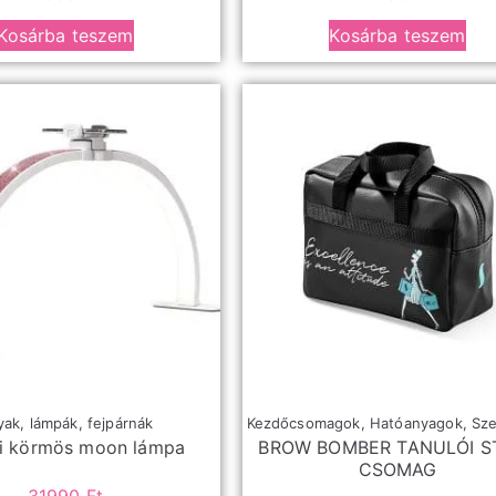
Kosárba teszem
Kosárba teszem
ak, lámpák, fejpárnák
Kezdőcsomagok
,
Hatóanyagok
,
Sz
li körmös moon lámpa
BROW BOMBER TANULÓI S
CSOMAG