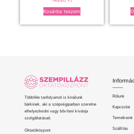
14990
Ft
Kosárba teszem
O
Informá
Rólunk
Többféle tanfolyamot is kínálunk
bárkinek, aki a szépségiparban szeretne
Kapcsolat
elhelyezkedni vagy bővíteni kívánja
Termékeink
szolgáltatásait.
Szállítás
Oktatóközpont