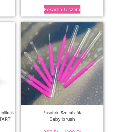
Kosárba teszem
emöldök
Ecsetek
,
Szemöldök
TART
Baby brush