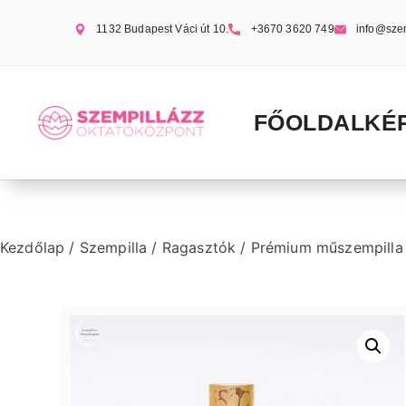
1132 Budapest Váci út 10.
+3670 3620 749
info@sze
FŐOLDAL
KÉ
Kezdőlap
/
Szempilla
/
Ragasztók
/ Prémium műszempilla 