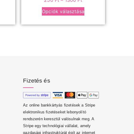
250
Ft
–
1300
Ft
Opciók választása
Fizetés és
Az online bankkártyás fizetések a Stripe
elektronikus fizetéseket lebonyolító
rendszerén keresztül valósulnak meg. A
Stripe egy technológiai vállalat, amely
gazdasági infrastruktúrát épít az internet