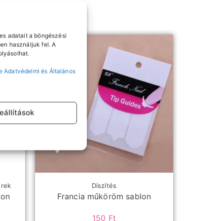
es adatait a böngészési
en használjuk fel. A
lyásolhat.
e Adatvédelmi és Általános
eállítások
erek
Díszítés
pon
Francia műköröm sablon
150
Ft