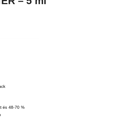
ER – 5 ml
ack
tt és 48-70 %
n