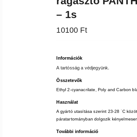
ragasztó PANTH
– 1s
10100
Ft
Információk
A tartósság a védjegyünk.
Összetevők
Ethyl 2-cyanacrilate, Poly and Carbon bl
Használat
A gyártó utasítása szerint 23-28 ˙C közö
páratartományban dolgozik kényelmese
További információ