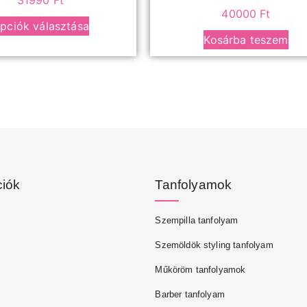
31990
Ft
40000
Ft
pciók választása
Kosárba teszem
ciók
Tanfolyamok
Szempilla tanfolyam
Szemöldök styling tanfolyam
Műköröm tanfolyamok
Barber tanfolyam