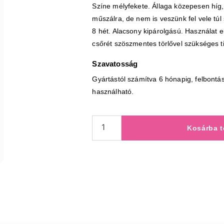
Színe mélyfekete. Állaga közepesen híg, 
műszálra, de nem is veszünk fel vele túl
8 hét. Alacsony kipárolgású. Használat e
csőrét szöszmentes törlővel szükséges ti
Szavatosság
Gyártástól számítva 6 hónapig, felbontás
használható.
Kosárba 