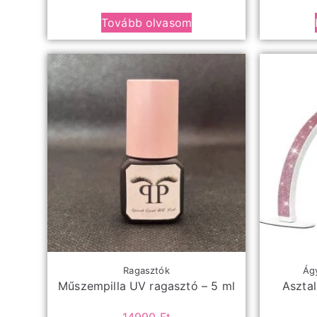
Tovább olvasom
Ragasztók
Ágy
Műszempilla UV ragasztó – 5 ml
Aszta