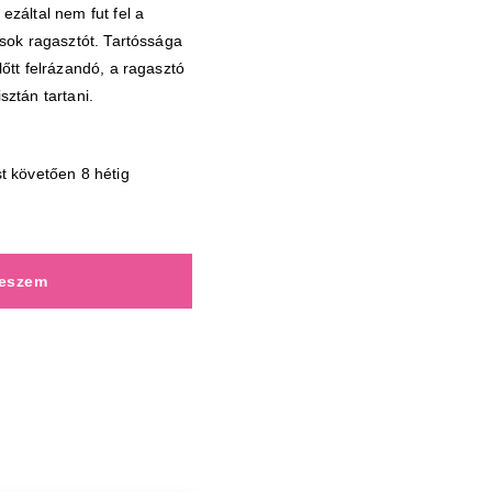
ezáltal nem fut fel a
 sok ragasztót. Tartóssága
lőtt felrázandó, a ragasztó
sztán tartani.
t követően 8 hétig
teszem