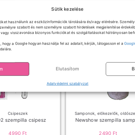
Sütik kezelése
tiket használunk az eszközinformációk tárolására és/vagy elérésére. Személy
személyre szabott és nem személyre szabott hirdetések megjelenítése érdekéb
vagy visszavonása bizonyos funkciókat és szolgáltatásokat hátrányosan befo
, hogy a Google hogyan használja fel az adatait, kérjük, látogasson el a
Googl
dalára.
om
Elutasítom
B
Adatvédelmi szabályzat
Csipeszek
Samponok, előkezelők, oldósz
2 szempilla csipesz
Newshow szempilla sam
4990
Ft
2490
Ft