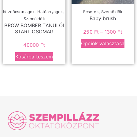
Kezdőcsomagok
,
Hatóanyagok
,
Ecsetek
,
Szemöldök
Baby brush
Szemöldök
BROW BOMBER TANULÓI
START CSOMAG
250
Ft
–
1300
Ft
Opciók választása
40000
Ft
Kosárba teszem