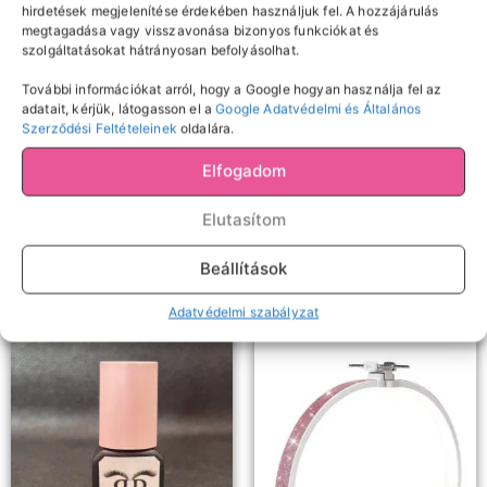
hirdetések megjelenítése érdekében használjuk fel. A hozzájárulás
megtagadása vagy visszavonása bizonyos funkciókat és
szolgáltatásokat hátrányosan befolyásolhat.
További információkat arról, hogy a Google hogyan használja fel az
adatait, kérjük, látogasson el a
Google Adatvédelmi és Általános
Samponok, előkezelők,
Díszítés
Szerződési Feltételeinek
oldalára.
Francia műköröm sablon
oldószerek
Elfogadom
Newshow szempilla
sampon
150
Ft
Elutasítom
Kosárba teszem
2490
Ft
Beállítások
Kosárba teszem
Adatvédelmi szabályzat