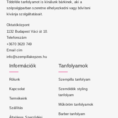
Többféle tanfolyamot is kínálunk bárkinek, aki a
szépségiparban szeretne elhelyezkedni vagy bővíteni
kívánja szolgáltatásait.
Oktatóközpont
1132 Budapest Váci út 10.
Telefonszám
+3670 3620 749
Email cím
info@szempillakepzes.hu
Információk
Tanfolyamok
Rólunk
Szempilla tanfolyam
Kapcsolat
Szemöldök styling
tanfolyam
Termékeink
Műköröm tanfolyamok
Szállítás
Barber tanfolyam
Általános Szerződési