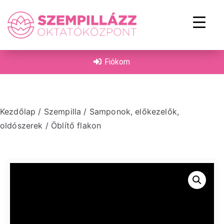
on
Fiókom
Kezdőlap
/
Szempilla
/
Samponok, előkezelők,
oldószerek
/ Öblítő flakon