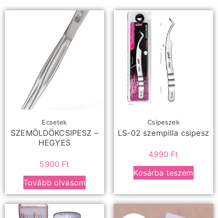
Ecsetek
Csipeszek
SZEMÖLDÖKCSIPESZ –
LS-02 szempilla csipesz
HEGYES
4990
Ft
5900
Ft
Kosárba teszem
Tovább olvasom