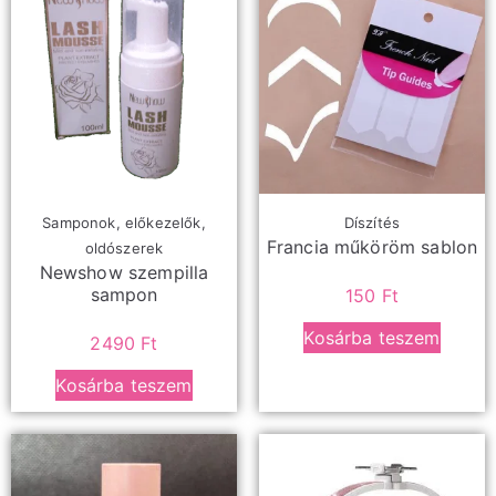
Samponok, előkezelők,
Díszítés
Francia műköröm sablon
oldószerek
Newshow szempilla
sampon
150
Ft
Kosárba teszem
2490
Ft
Kosárba teszem