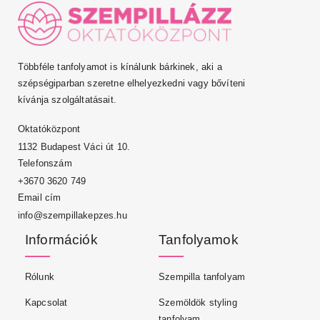
Többféle tanfolyamot is kínálunk bárkinek, aki a
szépségiparban szeretne elhelyezkedni vagy bővíteni
kívánja szolgáltatásait.
Oktatóközpont
1132 Budapest Váci út 10.
Telefonszám
+3670 3620 749
Email cím
info@szempillakepzes.hu
Információk
Tanfolyamok
Rólunk
Szempilla tanfolyam
Kapcsolat
Szemöldök styling
tanfolyam