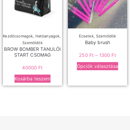
Kezdőcsomagok
,
Hatóanyagok
,
Ecsetek
,
Szemöldök
Baby brush
Szemöldök
BROW BOMBER TANULÓI
START CSOMAG
250
Ft
–
1300
Ft
Opciók választása
40000
Ft
Kosárba teszem