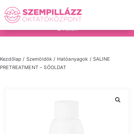
on
Fiókom
Kezdőlap
/
Szemöldök
/
Hatóanyagok
/ SALINE
PRETREATMENT – SÓOLDAT