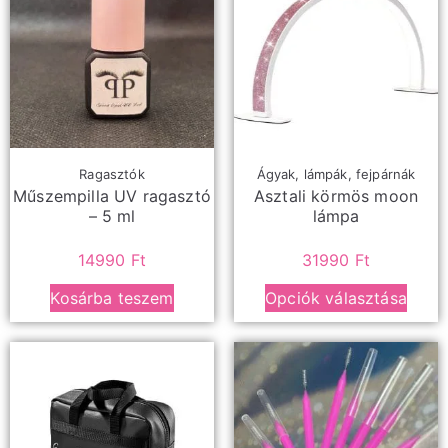
Ragasztók
Ágyak, lámpák, fejpárnák
Műszempilla UV ragasztó
Asztali körmös moon
– 5 ml
lámpa
14990
Ft
31990
Ft
Kosárba teszem
Opciók választása