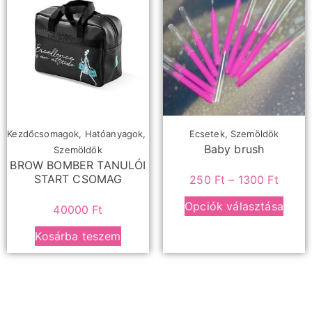
Kezdőcsomagok
,
Hatóanyagok
,
Ecsetek
,
Szemöldök
Baby brush
Szemöldök
BROW BOMBER TANULÓI
START CSOMAG
250
Ft
–
1300
Ft
Opciók választása
40000
Ft
Kosárba teszem