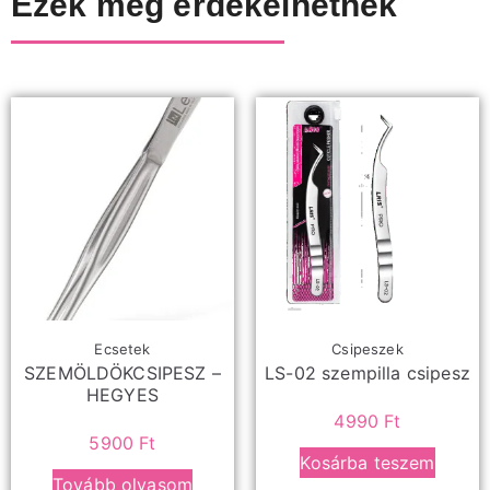
Ezek még érdekelhetnek
Ecsetek
Csipeszek
SZEMÖLDÖKCSIPESZ –
LS-02 szempilla csipesz
HEGYES
4990
Ft
5900
Ft
Kosárba teszem
Tovább olvasom