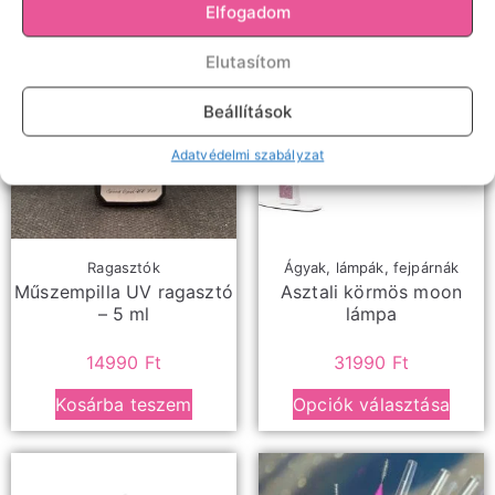
Elfogadom
Elutasítom
Beállítások
Adatvédelmi szabályzat
Ragasztók
Ágyak, lámpák, fejpárnák
Műszempilla UV ragasztó
Asztali körmös moon
– 5 ml
lámpa
14990
Ft
31990
Ft
Kosárba teszem
Opciók választása