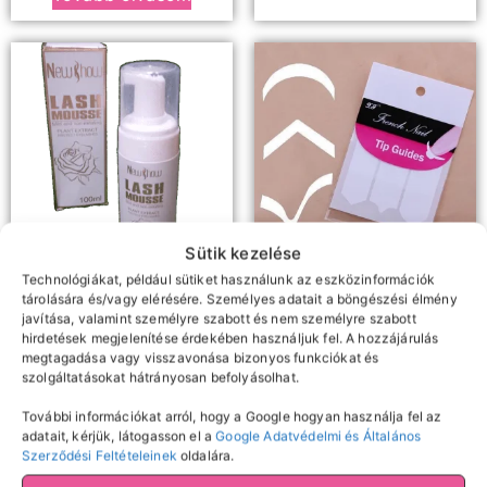
Sütik kezelése
Technológiákat, például sütiket használunk az eszközinformációk
Samponok, előkezelők,
Díszítés
tárolására és/vagy elérésére. Személyes adatait a böngészési élmény
Francia műköröm sablon
oldószerek
javítása, valamint személyre szabott és nem személyre szabott
hirdetések megjelenítése érdekében használjuk fel. A hozzájárulás
Newshow szempilla
megtagadása vagy visszavonása bizonyos funkciókat és
sampon
150
Ft
szolgáltatásokat hátrányosan befolyásolhat.
Kosárba teszem
2490
Ft
További információkat arról, hogy a Google hogyan használja fel az
adatait, kérjük, látogasson el a
Google Adatvédelmi és Általános
Kosárba teszem
Szerződési Feltételeinek
oldalára.