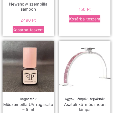
Newshow szempilla
sampon
150
Ft
Kosárba teszem
2490
Ft
Kosárba teszem
Ragasztók
Ágyak, lámpák, fejpárnák
Műszempilla UV ragasztó
Asztali körmös moon
– 5 ml
lámpa