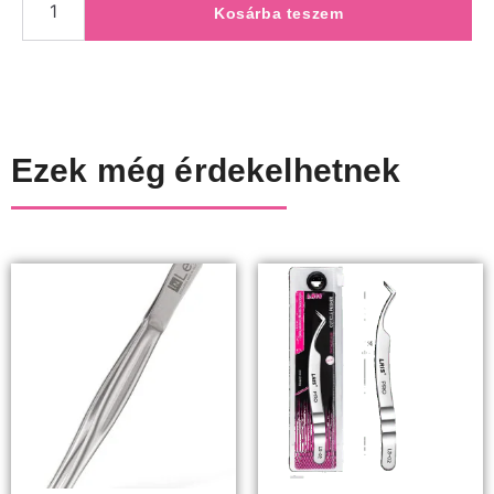
Kosárba teszem
Ezek még érdekelhetnek