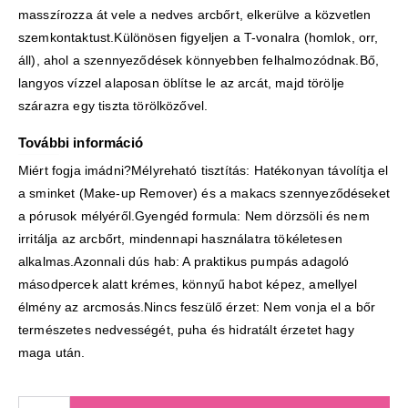
masszírozza át vele a nedves arcbőrt, elkerülve a közvetlen
szemkontaktust.Különösen figyeljen a T-vonalra (homlok, orr,
áll), ahol a szennyeződések könnyebben felhalmozódnak.Bő,
langyos vízzel alaposan öblítse le az arcát, majd törölje
szárazra egy tiszta törölközővel.
További információ
Miért fogja imádni?Mélyreható tisztítás: Hatékonyan távolítja el
a sminket (Make-up Remover) és a makacs szennyeződéseket
a pórusok mélyéről.Gyengéd formula: Nem dörzsöli és nem
irritálja az arcbőrt, mindennapi használatra tökéletesen
alkalmas.Azonnali dús hab: A praktikus pumpás adagoló
másodpercek alatt krémes, könnyű habot képez, amellyel
élmény az arcmosás.Nincs feszülő érzet: Nem vonja el a bőr
természetes nedvességét, puha és hidratált érzetet hagy
maga után.