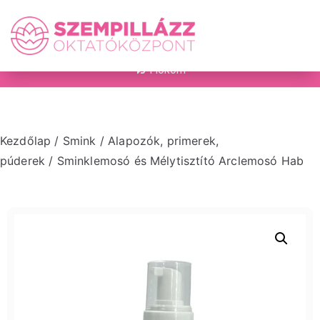
on
Fiókom
Kezdőlap
/
Smink
/
Alapozók, primerek,
púderek
/ Sminklemosó és Mélytisztító Arclemosó Hab