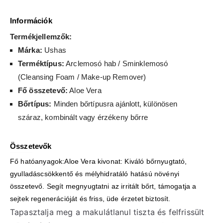
Információk
Termékjellemzők:
Márka:
Ushas
Terméktípus:
Arclemosó hab / Sminklemosó
(Cleansing Foam / Make-up Remover)
Fő összetevő:
Aloe Vera
Bőrtípus:
Minden bőrtípusra ajánlott, különösen
száraz, kombinált vagy érzékeny bőrre
Összetevők
Fő hatóanyagok:Aloe Vera kivonat: Kiváló bőrnyugtató,
gyulladáscsökkentő és mélyhidratáló hatású növényi
összetevő. Segít megnyugtatni az irritált bőrt, támogatja a
sejtek regenerációját és friss, üde érzetet biztosít.
Tapasztalja meg a makulátlanul tiszta és felfrissült