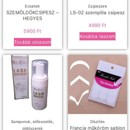
Ecsetek
Csipeszek
SZEMÖLDÖKCSIPESZ –
LS-02 szempilla csipesz
HEGYES
4990
Ft
5900
Ft
Kosárba teszem
Tovább olvasom
Samponok, előkezelők,
Díszítés
Francia műköröm sablon
oldószerek