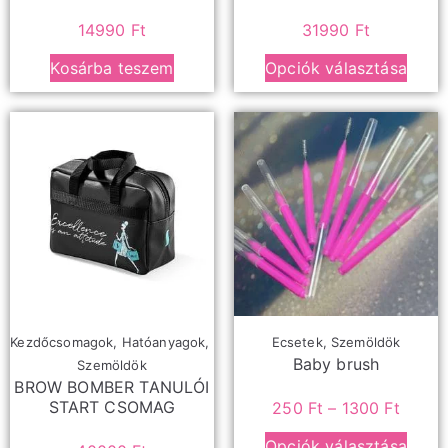
14990
Ft
31990
Ft
Kosárba teszem
Opciók választása
Kezdőcsomagok
,
Hatóanyagok
,
Ecsetek
,
Szemöldök
Baby brush
Szemöldök
BROW BOMBER TANULÓI
START CSOMAG
250
Ft
–
1300
Ft
Opciók választása