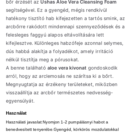
bőr érzését az
Ushas Aloe Vera Cleansing Foam
segítségével. Ez a gyengéd, mégis rendkívül
hatékony tisztító hab kifejezetten a tartós smink, az
arcbőrre rakódott mindennapi szennyeződések és a
felesleges faggyú alapos eltávolítására lett
kifejlesztve. Különleges habzófeje azonnal selymes,
dús habbá alakítja a folyadékot, amely irritáció
nélkül tisztítja meg a pórusokat.
A benne található
aloe vera kivonat
gondoskodik
arról, hogy az arclemosás ne szárítsa ki a bőrt.
Megnyugtatja az érzékeny területeket, miközben
visszaállítja az arcbőr természetes nedvesség-
egyensúlyát.
Használat
Használati javaslat:Nyomjon 1-2 pumpálásnyi habot a
benedvesített tenyerébe.Gyengéd, körkörös mozdulatokkal