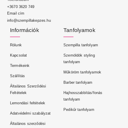
+3670 3620 749
Email cím
info@szempillakepzes.hu
Információk
Tanfolyamok
Rólunk
Szempilla tanfolyam
Kapcsolat
Szemöldök styling
tanfolyam
Termékeink
Műköröm tanfolyamok
Szállítás
Barber tanfolyam
Általános Szerződési
Feltételek
Hajhosszabbítás/fonás
tanfolyam
Lemondási feltételek
Pedikűr tanfolyam
Adatvédelmi szabályzat
Általános szerződési