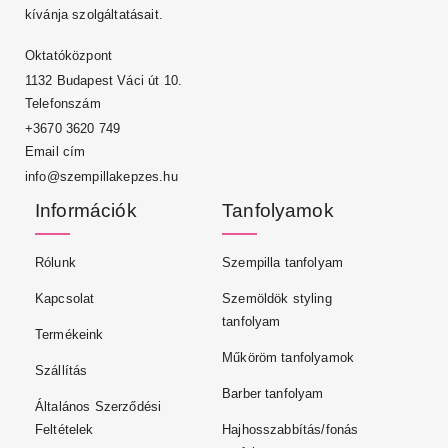
kívánja szolgáltatásait.
Oktatóközpont
1132 Budapest Váci út 10.
Telefonszám
+3670 3620 749
Email cím
info@szempillakepzes.hu
Információk
Tanfolyamok
Rólunk
Szempilla tanfolyam
Kapcsolat
Szemöldök styling
tanfolyam
Termékeink
Műköröm tanfolyamok
Szállítás
Barber tanfolyam
Általános Szerződési
Feltételek
Hajhosszabbítás/fonás