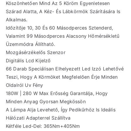
Köszönhetően Mind Az 5 Köröm Egyenletesen
Szárad Alatta, A Kéz- És Lábkörmök Szárítására Is
Alkalmas.
Időzítője 10, 30 És 60 Másodperces Sztenderd,
Valamint 99 Másodperces Alacsony Hőmérsékletű
Üzemmódra Állítható.
Mozgásérzékelős Szenzor
Digitális Lcd Kijelző
66 Darab Speciálisan Elhelyezett Led Izzó Lehetővé
Teszi, Hogy A Körmöket Megfelelően Érje Minden
Oldalról Uv Fény
180W | 280 W Max Erősség Garantálja, Hogy
Minden Anyag Gyorsan Megkössön
A Lámpa Alja Levehető, Így Pedikűrhöz Is Ideális
Hálózati Adapterrel Szállítva
Kétféle Led-Del: 365Nm+405Nm