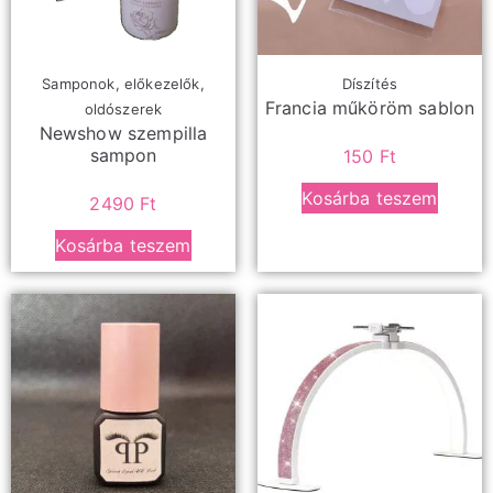
Samponok, előkezelők,
Díszítés
Francia műköröm sablon
oldószerek
Newshow szempilla
sampon
150
Ft
Kosárba teszem
2490
Ft
Kosárba teszem