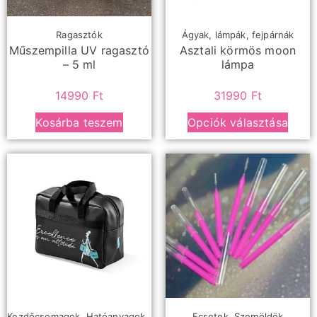
Ragasztók
Ágyak, lámpák, fejpárnák
Műszempilla UV ragasztó
Asztali körmös moon
– 5 ml
lámpa
14990
Ft
31990
Ft
Kosárba teszem
Opciók választása
Kezdőcsomagok
,
Hatóanyagok
,
Ecsetek
,
Szemöldök