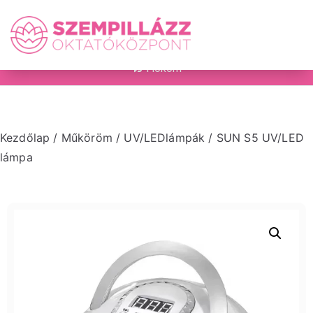
on
Fiókom
Kezdőlap
/
Műköröm
/
UV/LEDlámpák
/ SUN S5 UV/LED
lámpa