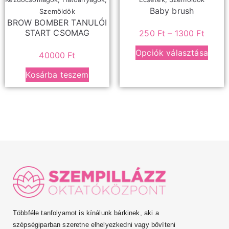
Baby brush
Szemöldök
BROW BOMBER TANULÓI
START CSOMAG
250
Ft
–
1300
Ft
Opciók választása
40000
Ft
Kosárba teszem
Többféle tanfolyamot is kínálunk bárkinek, aki a
szépségiparban szeretne elhelyezkedni vagy bővíteni