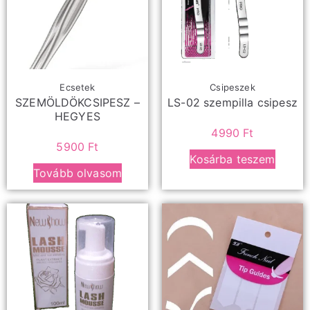
Ecsetek
Csipeszek
SZEMÖLDÖKCSIPESZ –
LS-02 szempilla csipesz
HEGYES
4990
Ft
5900
Ft
Kosárba teszem
Tovább olvasom