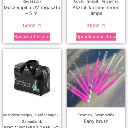
Ragasztók
Ágyak, lámpák, fejpárnák
Műszempilla UV ragasztó
Asztali körmös moon
– 5 ml
lámpa
14990
Ft
31990
Ft
Kosárba teszem
Opciók választása
Kezdőcsomagok
,
Hatóanyagok
,
Ecsetek
,
Szemöldök
Baby brush
Szemöldök
BROW BOMBER TANULÓI