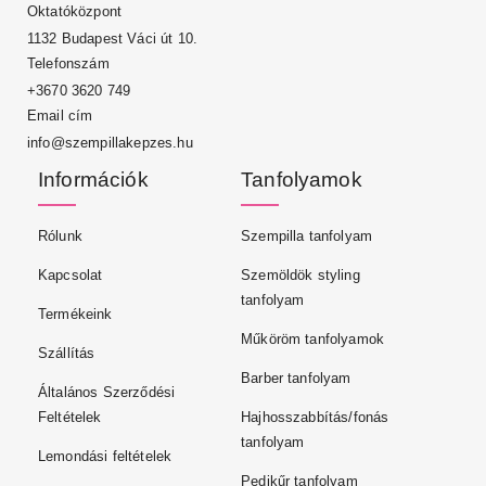
Oktatóközpont
1132 Budapest Váci út 10.
Telefonszám
+3670 3620 749
Email cím
info@szempillakepzes.hu
Információk
Tanfolyamok
Rólunk
Szempilla tanfolyam
Kapcsolat
Szemöldök styling
tanfolyam
Termékeink
Műköröm tanfolyamok
Szállítás
Barber tanfolyam
Általános Szerződési
Feltételek
Hajhosszabbítás/fonás
tanfolyam
Lemondási feltételek
Pedikűr tanfolyam