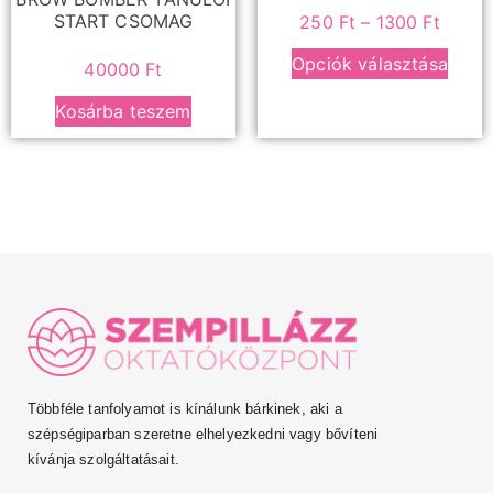
START CSOMAG
250
Ft
–
1300
Ft
Opciók választása
40000
Ft
Kosárba teszem
Többféle tanfolyamot is kínálunk bárkinek, aki a
szépségiparban szeretne elhelyezkedni vagy bővíteni
kívánja szolgáltatásait.