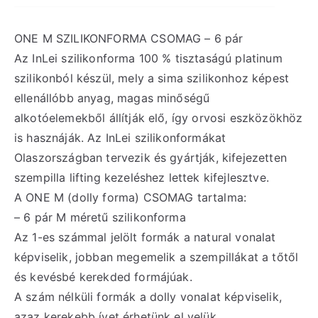
ONE M SZILIKONFORMA CSOMAG – 6 pár
Az InLei szilikonforma 100 % tisztaságú platinum
szilikonból készül, mely a sima szilikonhoz képest
ellenállóbb anyag, magas minőségű
alkotóelemekből állítják elő, így orvosi eszközökhöz
is hasznáják. Az InLei szilikonformákat
Olaszországban tervezik és gyártják, kifejezetten
szempilla lifting kezeléshez lettek kifejlesztve.
A ONE M (dolly forma) CSOMAG tartalma:
– 6 pár M méretű szilikonforma
Az 1-es számmal jelölt formák a natural vonalat
képviselik, jobban megemelik a szempillákat a tőtől
és kevésbé kerekded formájúak.
A szám nélküli formák a dolly vonalat képviselik,
azaz kerekebb ívet érhetünk el velük.