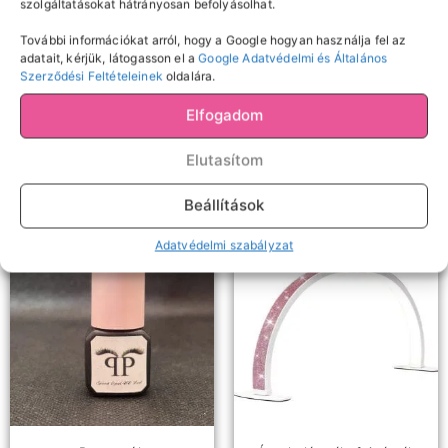
szolgáltatásokat hátrányosan befolyásolhat.
Samponok, előkezelők,
Díszítés
További információkat arról, hogy a Google hogyan használja fel az
Francia műköröm sablon
oldószerek
adatait, kérjük, látogasson el a
Google Adatvédelmi és Általános
Newshow szempilla
Szerződési Feltételeinek
oldalára.
sampon
150
Ft
Elfogadom
Kosárba teszem
2490
Ft
Elutasítom
Kosárba teszem
Beállítások
Adatvédelmi szabályzat