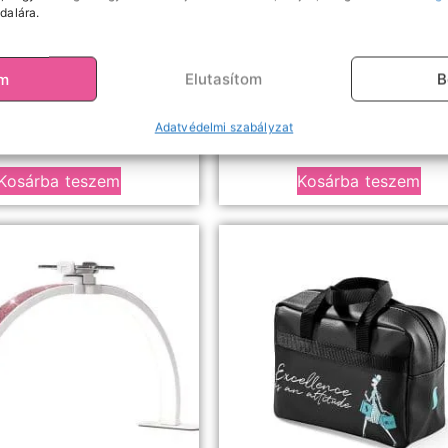
dalára.
om
Elutasítom
B
Csipeszek
Samponok, előkezelők, oldósz
2 szempilla csipesz
Newshow szempilla sam
Adatvédelmi szabályzat
4990
Ft
2490
Ft
Kosárba teszem
Kosárba teszem