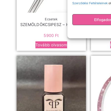
Szerződési Feltételeinek
ol
Elfogad
Ecsetek
SZEMÖLDÖKCSIPESZ – HEGYES
LS-0
5900
Ft
Tovább olvasom