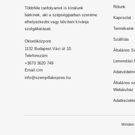
Rólunk
Többféle tanfolyamot is kínálunk
bárkinek, aki a szépségiparban szeretne
Kapcsolat
elhelyezkedni vagy bővíteni kívánja
Termékeink
szolgáltatásait.
Szállítás
Oktatóközpont
1132 Budapest Váci út 10.
Általános S
Telefonszám
Lemondási f
+3670 3620 749
Email cím
Adatvédelmi
info@szempillakepzes.hu
Általános sz
Webáruház
Adatkezelés
Minden 