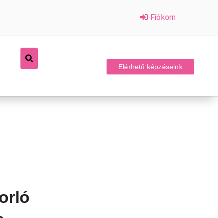
Fiókom
Elérhető képzéseink
orló