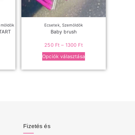
emöldök
Ecsetek
,
Szemöldök
TART
Baby brush
250
Ft
–
1300
Ft
Opciók választása
Fizetés és