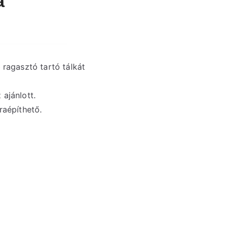
a
 ragasztó tartó tálkát
ajánlott.
raépíthető.