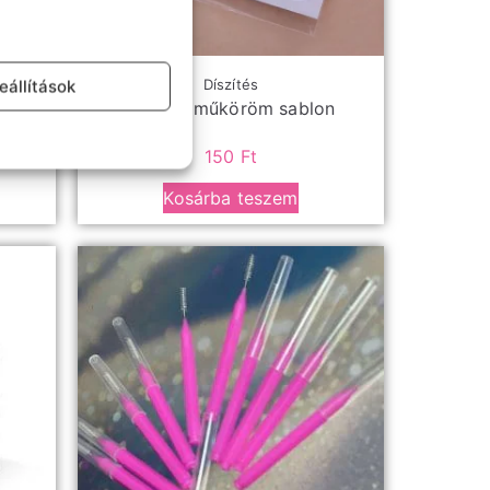
eállítások
erek
Díszítés
pon
Francia műköröm sablon
150
Ft
Kosárba teszem