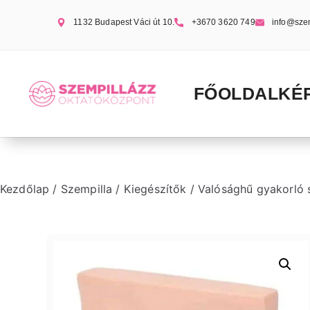
1132 Budapest Váci út 10.
+3670 3620 749
info@sze
FŐOLDAL
KÉ
Kezdőlap
/
Szempilla
/
Kiegészítők
/ Valósághű gyakorló s