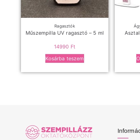
Ragasztók
Ágy
Műszempilla UV ragasztó – 5 ml
Aszta
14990
Ft
Kosárba teszem
O
Informá