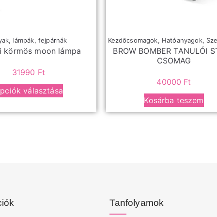
ak, lámpák, fejpárnák
Kezdőcsomagok
,
Hatóanyagok
,
Sz
li körmös moon lámpa
BROW BOMBER TANULÓI S
CSOMAG
31990
Ft
40000
Ft
pciók választása
Kosárba teszem
ciók
Tanfolyamok