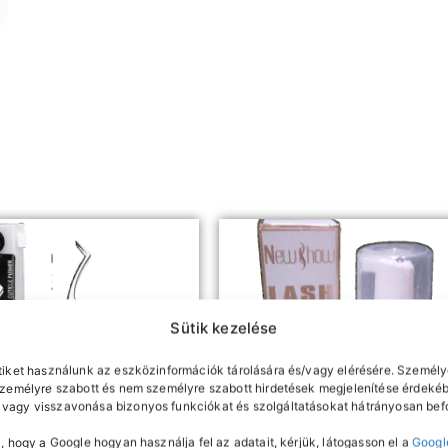
Sütik kezelése
tiket használunk az eszközinformációk tárolására és/vagy elérésére. Személy
személyre szabott és nem személyre szabott hirdetések megjelenítése érdekéb
vagy visszavonása bizonyos funkciókat és szolgáltatásokat hátrányosan befo
, hogy a Google hogyan használja fel az adatait, kérjük, látogasson el a
Googl