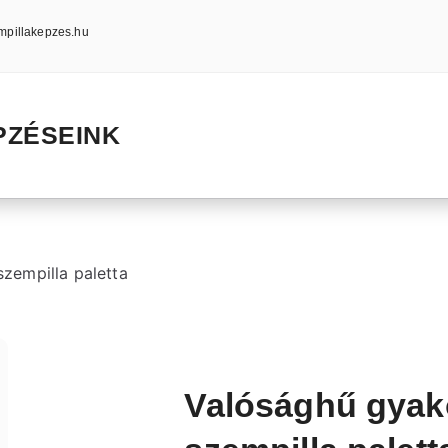
mpillakepzes.hu
PZÉSEINK
zempilla paletta
Valósághű gyak