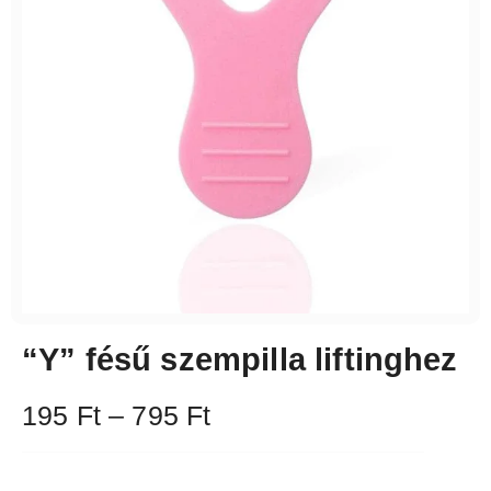
“Y” fésű szempilla liftinghez
195
Ft
–
795
Ft