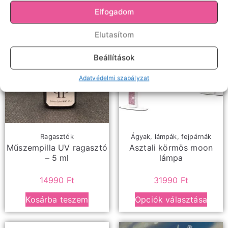
Elfogadom
Elutasítom
Beállítások
Adatvédelmi szabályzat
Ragasztók
Ágyak, lámpák, fejpárnák
Műszempilla UV ragasztó
Asztali körmös moon
– 5 ml
lámpa
14990
Ft
31990
Ft
Kosárba teszem
Opciók választása