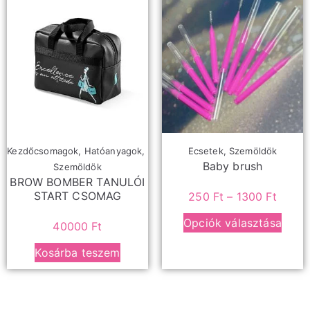
Kezdőcsomagok
,
Hatóanyagok
,
Ecsetek
,
Szemöldök
Baby brush
Szemöldök
BROW BOMBER TANULÓI
START CSOMAG
250
Ft
–
1300
Ft
Opciók választása
40000
Ft
Kosárba teszem