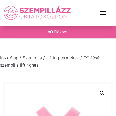
on
Fiókom
Kezdőlap
/
Szempilla
/
Lifting termékek
/ “Y” fésű
szempilla liftinghez