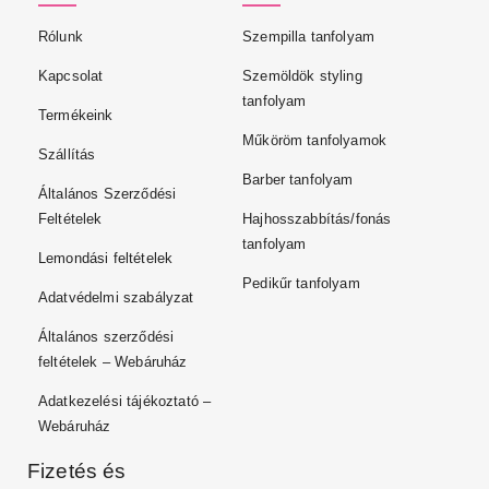
Rólunk
Szempilla tanfolyam
Kapcsolat
Szemöldök styling
tanfolyam
Termékeink
Műköröm tanfolyamok
Szállítás
Barber tanfolyam
Általános Szerződési
Feltételek
Hajhosszabbítás/fonás
tanfolyam
Lemondási feltételek
Pedikűr tanfolyam
Adatvédelmi szabályzat
Általános szerződési
feltételek – Webáruház
Adatkezelési tájékoztató –
Webáruház
Fizetés és