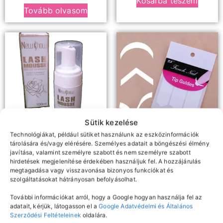
Kosárba teszem
Tovább olvasom
Sütik kezelése
Technológiákat, például sütiket használunk az eszközinformációk
tárolására és/vagy elérésére. Személyes adatait a böngészési élmény
Samponok, előkezelők,
Díszítés
javítása, valamint személyre szabott és nem személyre szabott
Francia műköröm sablon
oldószerek
hirdetések megjelenítése érdekében használjuk fel. A hozzájárulás
Newshow szempilla
megtagadása vagy visszavonása bizonyos funkciókat és
sampon
150
Ft
szolgáltatásokat hátrányosan befolyásolhat.
További információkat arról, hogy a Google hogyan használja fel az
Kosárba teszem
2490
Ft
adatait, kérjük, látogasson el a
Google Adatvédelmi és Általános
Szerződési Feltételeinek
oldalára.
Kosárba teszem